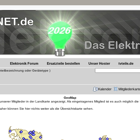
Elektronik Forum
Ersatzteile bestellen
Unser Hoster
tvteile.de
tzteilbezeichnung oder Gerätetype )
Kalender
Mitgliederkart
GeoMap
erer Mitglieder in der Landkarte angezeigt. Als eingetragenes Mitglied ist es auch möglich die
daher können Sie hier nichts weiter als die Übersichtskarte sehen.