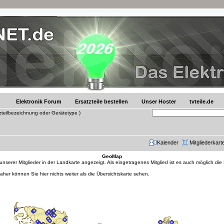
Elektronik Forum
Ersatzteile bestellen
Unser Hoster
tvteile.de
tzteilbezeichnung oder Gerätetype )
Kalender
Mitgliederkart
GeoMap
erer Mitglieder in der Landkarte angezeigt. Als eingetragenes Mitglied ist es auch möglich die
daher können Sie hier nichts weiter als die Übersichtskarte sehen.