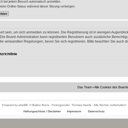
ch bei jedem Besuch automatisch anmelden
nen Online-Status während dieser Sitzung verbergen
ert sein, um sich anmelden zu können. Die Registrierung ist in wenigen Augenblick
 Die Board-Administration kann registrierten Benutzern auch zusätzliche Berechti
 verwandten Regelungen, bevor Sie sich registrieren. Bitte beachten Sie auch di
zrichtlinie
Das Team
•
Alle Cookies des Board
Powered by phpBB, © Baldur Brock - Forengründer: Thomas Haerle - Alle Rechte vorbehalten!
Haftungsschluss / Disclaimer
Impressum
Datenschutz