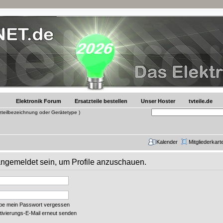
Elektronik Forum
Ersatzteile bestellen
Unser Hoster
tvteile.de
tzteilbezeichnung oder Gerätetype )
Kalender
Mitgliederkart
 angemeldet sein, um Profile anzuschauen.
abe mein Passwort vergessen
tivierungs-E-Mail erneut senden