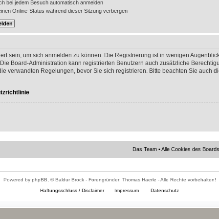
ch bei jedem Besuch automatisch anmelden
nen Online-Status während dieser Sitzung verbergen
ert sein, um sich anmelden zu können. Die Registrierung ist in wenigen Augenblick
 Die Board-Administration kann registrierten Benutzern auch zusätzliche Berechti
 verwandten Regelungen, bevor Sie sich registrieren. Bitte beachten Sie auch di
zrichtlinie
Das Team
•
Alle Cookies des Board
Powered by phpBB, © Baldur Brock - Forengründer: Thomas Haerle - Alle Rechte vorbehalten!
Haftungsschluss / Disclaimer
Impressum
Datenschutz