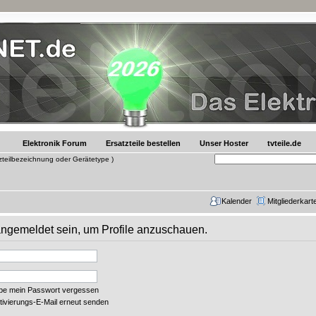
Elektronik Forum
Ersatzteile bestellen
Unser Hoster
tvteile.de
tzteilbezeichnung oder Gerätetype )
Kalender
Mitgliederkart
 angemeldet sein, um Profile anzuschauen.
abe mein Passwort vergessen
tivierungs-E-Mail erneut senden