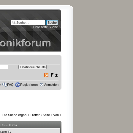
Erweiterte Suche
e
FAQ
Registrieren
Anmelden
Die Suche ergab 1 Treffer • Seite
1
von
1
ER BEITRAG
K400