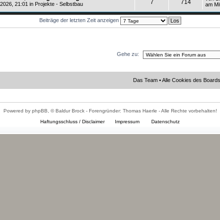
7
714
 2026, 21:01 in
Projekte - Selbstbau
am Mi
Beiträge der letzten Zeit anzeigen
Gehe zu:
Das Team
•
Alle Cookies des Board
Powered by phpBB, © Baldur Brock - Forengründer: Thomas Haerle - Alle Rechte vorbehalten!
Haftungsschluss / Disclaimer
Impressum
Datenschutz