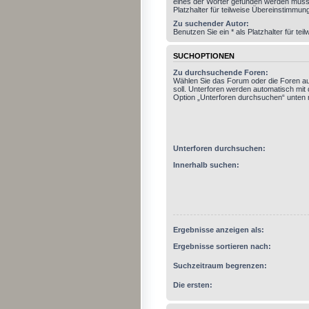
eines der Wörter gefunden werden muss.
Platzhalter für teilweise Übereinstimmun
Zu suchender Autor:
Benutzen Sie ein * als Platzhalter für t
SUCHOPTIONEN
Zu durchsuchende Foren:
Wählen Sie das Forum oder die Foren a
soll. Unterforen werden automatisch mit 
Option „Unterforen durchsuchen“ unten n
Unterforen durchsuchen:
Innerhalb suchen:
Ergebnisse anzeigen als:
Ergebnisse sortieren nach:
Suchzeitraum begrenzen:
Die ersten: