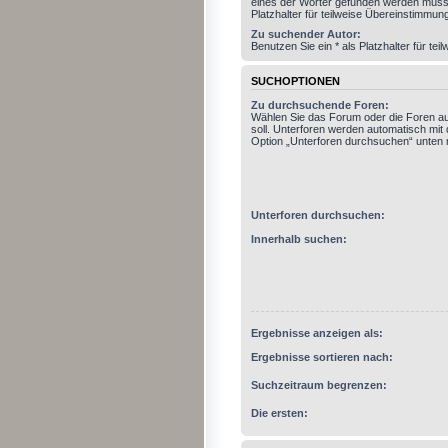
eines der Wörter gefunden werden muss.
Platzhalter für teilweise Übereinstimmun
Zu suchender Autor:
Benutzen Sie ein * als Platzhalter für t
SUCHOPTIONEN
Zu durchsuchende Foren:
Wählen Sie das Forum oder die Foren a
soll. Unterforen werden automatisch mit 
Option „Unterforen durchsuchen“ unten n
Unterforen durchsuchen:
Innerhalb suchen:
Ergebnisse anzeigen als:
Ergebnisse sortieren nach:
Suchzeitraum begrenzen:
Die ersten: