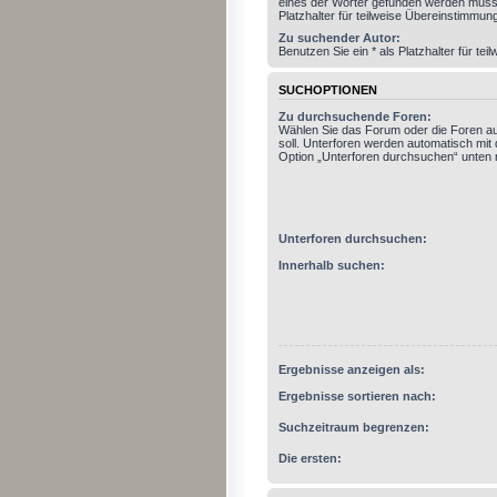
eines der Wörter gefunden werden muss.
Platzhalter für teilweise Übereinstimmun
Zu suchender Autor:
Benutzen Sie ein * als Platzhalter für t
SUCHOPTIONEN
Zu durchsuchende Foren:
Wählen Sie das Forum oder die Foren a
soll. Unterforen werden automatisch mit 
Option „Unterforen durchsuchen“ unten n
Unterforen durchsuchen:
Innerhalb suchen:
Ergebnisse anzeigen als:
Ergebnisse sortieren nach:
Suchzeitraum begrenzen:
Die ersten: