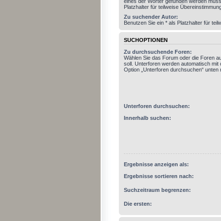
eines der Wörter gefunden werden muss.
Platzhalter für teilweise Übereinstimmun
Zu suchender Autor:
Benutzen Sie ein * als Platzhalter für t
SUCHOPTIONEN
Zu durchsuchende Foren:
Wählen Sie das Forum oder die Foren a
soll. Unterforen werden automatisch mit 
Option „Unterforen durchsuchen“ unten n
Unterforen durchsuchen:
Innerhalb suchen:
Ergebnisse anzeigen als:
Ergebnisse sortieren nach:
Suchzeitraum begrenzen:
Die ersten: