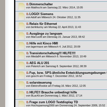
Dimmerschalter
von
Matthschi
am Samstag 22. März 2014, 15:05
LOGO! Siemens
von
Adolf
am Mittwoch 24. Oktober 2012, 11:35
Relais für Ethernet
von
berlinlucky
am Montag 22. April 2013, 11:43
Ausgänge zu langsam
von
MarcusM
am Dienstag 15. Januar 2013, 08:42
Hilfe mit Kinco HMI
von
lagermaxe
am Mittwoch 4. Juli 2012, 20:09
Transistorschaltung!!! HILFE!!!!
von
Mieda84
am Mittwoch 6. November 2013, 10:49
AEG ALU 201
von
Peterich
am Samstag 8. September 2012, 08:39
Fup, bzw. SPS-ähnliche Entwicklungsumgebungen f
von
goschi
am Freitag 7. Dezember 2012, 16:52
solarsteuerung
von
ElektroRookie
am Freitag 16. März 2012, 12:05
HILFE!! Brauche unbedingt hilfe
von
BLacKii
am Donnerstag 1. März 2012, 17:14
Frage zum LOGO Textdisplay TD
von
Hochspannung2000
am Donnerstag 24. September 2009, 15:52