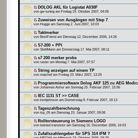
DOLOG AKL für Logistat A030F
von
gw-tuning
am Freitag 19. Oktober 2007, 04:05
Zuweisen von Ausgängen mit Step 7
von
Hogge
am Samstag 2. Juni 2007, 10:03
Taktmerker
von
BestFriend
am Dienstag 12. Dezember 2006, 14:26
S7-200 + PPI
von
SlottiMann
am Donnerstag 17. Mai 2007, 08:11
s7 200 merker probs
von
raster
am Montag 7. Mai 2007, 07:57
String anzeigen auf einem TP
von
matchef
am Freitag 23. März 2007, 13:29
Programmiersoftware Dolog AKF 125 zu AEG Modic
von
Johannes Ashur
am Sonntag 25. Februar 2007, 15:56
IEC 1131 ST >> CASE
von
kentjohnson
am Donnerstag 8. Februar 2007, 18:13
Tageszahlberechnung
von
tsp_05
am Dienstag 23. Januar 2007, 09:08
Rolltorsteuerung in Siemens LOGO
von
twisted transistor
am Samstag 16. Dezember 2006, 16:03
Zufallszahlengeber für SPS 314 IFM ?
von
MECHA
am Mittwoch 18. Oktober 2006, 09:28