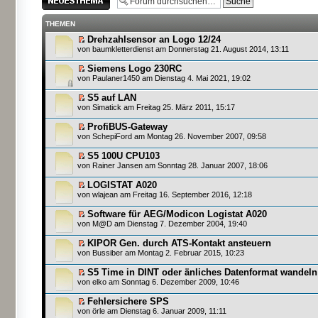
erstellen
THEMEN
Drehzahlsensor an Logo 12/24
von
baumkletterdienst
am Donnerstag 21. August 2014, 13:11
Siemens Logo 230RC
von
Paulaner1450
am Dienstag 4. Mai 2021, 19:02
S5 auf LAN
von
Simatick
am Freitag 25. März 2011, 15:17
ProfiBUS-Gateway
von
SchepiFord
am Montag 26. November 2007, 09:58
S5 100U CPU103
von
Rainer Jansen
am Sonntag 28. Januar 2007, 18:06
LOGISTAT A020
von
wlajean
am Freitag 16. September 2016, 12:18
Software für AEG/Modicon Logistat A020
von
M@D
am Dienstag 7. Dezember 2004, 19:40
KIPOR Gen. durch ATS-Kontakt ansteuern
von
Bussiber
am Montag 2. Februar 2015, 10:23
S5 Time in DINT oder änliches Datenformat wandeln
von
elko
am Sonntag 6. Dezember 2009, 10:46
Fehlersichere SPS
von
örle
am Dienstag 6. Januar 2009, 11:11