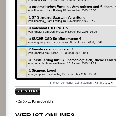
Automatisches Backup - Versionieren und Sichern 
von
Thomas_H
am Freitag 10. November 2006, 13:06
S7 Standard-Baustein-Verwaltung
von
Thomas_H
am Freitag 10. November 2006, 12:56
Datenblat zur CPU 315
von
fenster3
am Donnerstag 9. November 2006, 16:05
SUCHE GSD für Micromaster 4
von
jungprogramierer
am Freitag 8. September 2006, 07:41
Neuste version von step 7
von
fenster3
am Freitag 13. Oktober 2006, 19:17
Torsteuerung mit S7 überschlägt sich, suche Fehle
von
bacardischmal
am Freitag 20. Januar 2006, 12:29
Siemens Logo!
von
tycopower
am Freitag 15. September 2006, 15:50
Themen der letzten Zeit anzeigen:
Neues Thema
erstellen
Zurück zu Foren-Übersicht
WER IST ONLINE?