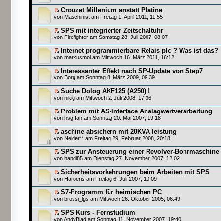
Crouzet Millenium anstatt Platine
von
Maschinist
am Freitag 1. April 2011, 11:55
SPS mit integrierter Zeitschaltuhr
von
Firefighter
am Samstag 28. Juli 2007, 08:07
Internet programmierbare Relais plc ? Was ist das?
von
markusmol
am Mittwoch 16. März 2011, 16:12
Interessanter Effekt nach SP-Update von Step7
von
Borg
am Sonntag 8. März 2009, 09:39
Suche Dolog AKF125 (A250) !
von
nikig
am Mittwoch 2. Juli 2008, 17:36
Problem mit AS-Interface Analagwertverarbeitung
von
hsg-fan
am Sonntag 20. Mai 2007, 19:18
aschine absichern mit 20KVA leistung
von
Neider**
am Freitag 29. Februar 2008, 20:18
SPS zur Ansteuerung einer Revolver-Bohrmaschine
von
handi85
am Dienstag 27. November 2007, 12:02
Sicherheitsvorkehrungen beim Arbeiten mit SPS
von
Haroeris
am Freitag 6. Juli 2007, 10:09
S7-Programm für heimischen PC
von
brossi_lgs
am Mittwoch 26. Oktober 2005, 06:49
SPS Kurs - Fernstudium
von
AndyBlad
am Sonntag 11. November 2007, 19:40