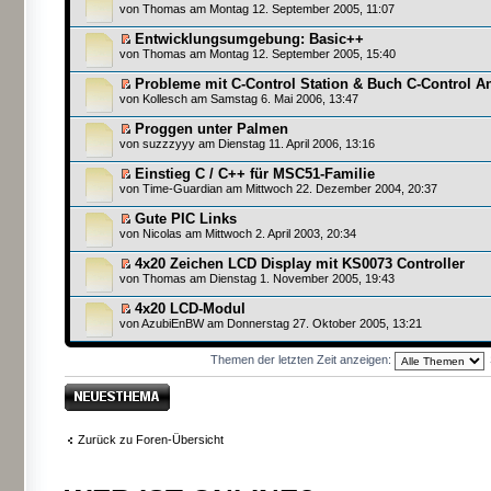
von
Thomas
am Montag 12. September 2005, 11:07
Entwicklungsumgebung: Basic++
von
Thomas
am Montag 12. September 2005, 15:40
Probleme mit C-Control Station & Buch C-Control 
von
Kollesch
am Samstag 6. Mai 2006, 13:47
Proggen unter Palmen
von
suzzzyyy
am Dienstag 11. April 2006, 13:16
Einstieg C / C++ für MSC51-Familie
von
Time-Guardian
am Mittwoch 22. Dezember 2004, 20:37
Gute PIC Links
von
Nicolas
am Mittwoch 2. April 2003, 20:34
4x20 Zeichen LCD Display mit KS0073 Controller
von
Thomas
am Dienstag 1. November 2005, 19:43
4x20 LCD-Modul
von AzubiEnBW am Donnerstag 27. Oktober 2005, 13:21
Themen der letzten Zeit anzeigen:
Neues Thema
erstellen
Zurück zu Foren-Übersicht