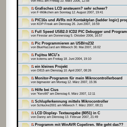
von
mf01
am Freitag 10. März 2006, 12:58
Grafisches LCD ansteuern? sehr schwer?
von
F-Wölkchen
am Sonntag 12. August 2007, 19:41
PIC16s und AVRs mit Kontaktplan (ladder logic) pr
von
KOP-Freak
am Dienstag 26. Juni 2007, 16:59
Full Speed USB2.0 ICD2 PIC Debugger und Progra
von
Firestar
am Donnerstag 5. Oktober 2006, 16:57
Pic Programmieren an USB/rs232
von
BlueHazzard
am Mittwoch 30. Mai 2007, 16:02
Fujitsu MCU´s
von
kotemu
am Freitag 18. Juni 2004, 19:10
ein kleines Projekt
von
O815
am Dienstag 10. April 2007, 08:26
Monitor-Programm für mein Mikrocontrollerboard
von
bigmaster
am Montag 12. März 2007, 15:36
Hilfe bei Cius
von
"Kero90"
am Dienstag 6. März 2007, 12:11
Schlupferkennung mittels Mikrocontroller
von
Schlucke2001
am Mittwoch 7. März 2007, 08:21
LCD Display- Textausgabe (8051) in C
von
Danny
am Dienstag 13. Februar 2007, 21:49
Programm mit WinAVR Copeliren. Wie geht das??