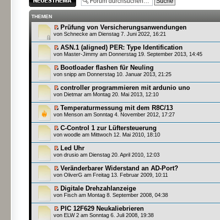
erstellen
THEMEN
Prüfung von Versicherungsanwendungen
von
Schnecke
am Dienstag 7. Juni 2022, 16:21
ASN.1 (aligned) PER: Type Identification
von
Master-Jimmy
am Donnerstag 19. September 2013, 14:45
Bootloader flashen für Neuling
von
snipp
am Donnerstag 10. Januar 2013, 21:25
controller programmieren mit ardunio uno
von
Dietmar
am Montag 20. Mai 2013, 12:10
Temperaturmessung mit dem R8C/13
von
Menson
am Sonntag 4. November 2012, 17:27
C-Control 1 zur Lüftersteuerung
von
woodle
am Mittwoch 12. Mai 2010, 18:10
Led Uhr
von
drusio
am Dienstag 20. April 2010, 12:03
Veränderbarer Widerstand an AD-Port?
von
OliverG
am Freitag 13. Februar 2009, 10:11
Digitale Drehzahlanzeige
von
Fisch
am Montag 8. September 2008, 04:38
PIC 12F629 Neukaliebrieren
von
ELW 2
am Sonntag 6. Juli 2008, 19:38