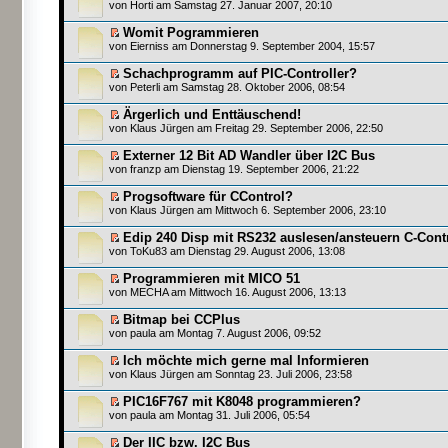
von
Horti
am Samstag 27. Januar 2007, 20:10
Womit Pogrammieren
von
Eierniss
am Donnerstag 9. September 2004, 15:57
Schachprogramm auf PIC-Controller?
von
Peterli
am Samstag 28. Oktober 2006, 08:54
Ärgerlich und Enttäuschend!
von Klaus Jürgen am Freitag 29. September 2006, 22:50
Externer 12 Bit AD Wandler über I2C Bus
von
franzp
am Dienstag 19. September 2006, 21:22
Progsoftware für CControl?
von Klaus Jürgen am Mittwoch 6. September 2006, 23:10
Edip 240 Disp mit RS232 auslesen/ansteuern C-Con
von
ToKu83
am Dienstag 29. August 2006, 13:08
Programmieren mit MICO 51
von
MECHA
am Mittwoch 16. August 2006, 13:13
Bitmap bei CCPlus
von
paula
am Montag 7. August 2006, 09:52
Ich möchte mich gerne mal Informieren
von Klaus Jürgen am Sonntag 23. Juli 2006, 23:58
PIC16F767 mit K8048 programmieren?
von
paula
am Montag 31. Juli 2006, 05:54
Der IIC bzw. I2C Bus