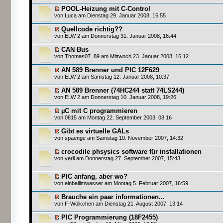
POOL-Heizung mit C-Control
von
Luca
am Dienstag 29. Januar 2008, 16:55
Quellcode richtig??
von
ELW 2
am Donnerstag 31. Januar 2008, 16:44
CAN Bus
von
Thomas07_89
am Mittwoch 23. Januar 2008, 16:12
AN 589 Brenner und PIC 12F629
von
ELW 2
am Samstag 12. Januar 2008, 10:37
AN 589 Brenner (74HC244 statt 74LS244)
von
ELW 2
am Donnerstag 10. Januar 2008, 19:26
µC mit C programmieren
von
0815
am Montag 22. September 2003, 08:16
Gibt es virtuelle GALs
von
spaenge
am Samstag 10. November 2007, 14:32
crocodile phsysics software für installationen
von
yerli
am Donnerstag 27. September 2007, 15:43
PIC anfang, aber wo?
von einballimwasser am Montag 5. Februar 2007, 16:59
Brauche ein paar informationen...
von
F-Wölkchen
am Dienstag 21. August 2007, 13:14
PIC Programmierung (18F2455)