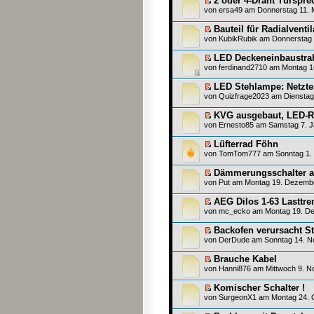
2 oder 4-Draht Türspre
von
ersa49
am Donnerstag 11. M
Bauteil für Radialventil
von
KubikRubik
am Donnerstag 
LED Deckeneinbaustra
von
ferdinand2710
am Montag 16
LED Stehlampe: Netzte
von
Quizfrage2023
am Dienstag 
KVG ausgebaut, LED-R
von
Ernesto85
am Samstag 7. J
Lüfterrad Föhn
von
TomTom777
am Sonntag 1. 
Dämmerungsschalter 
von
Put
am Montag 19. Dezembe
AEG Dilos 1-63 Lasttre
von
mc_ecko
am Montag 19. De
Backofen verursacht S
von
DerDude
am Sonntag 14. N
Brauche Kabel
von
Hanni876
am Mittwoch 9. N
Komischer Schalter !
von SurgeonX1 am Montag 24. O