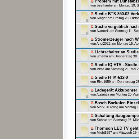
Problem mit Dunstabz
von
besthaube
am Montag 19. S
Siedle BTS 850-02 Ver
von
Ringer
am Freitag 28. Oktob
Suche vergeblich nach 
von
Nanotrit
am Sonntag 11. Sep
Stromerzeuger nach W
von
Andi2022
am Montag 15. Aug
Lichtschalter an Siedl
von
umama
am Donnerstag 30. 
Siedle IQ HTA - Siedle 
von
ViMa
am Samstag 21. Mai 2
Siedle HTM-612-0
von
Elko1959
am Donnerstag 28.
Ladegerät Akkubohrer
von
Atalantia
am Montag 25. Apri
Bosch Backofen Einzel
von
MarkusDieling
am Montag 18.
Schaltung Saugpumpe
von
Schrat
am Samstag 26. März
Thomson LED TV geht
von
Michi1987
am Mittwoch 29.