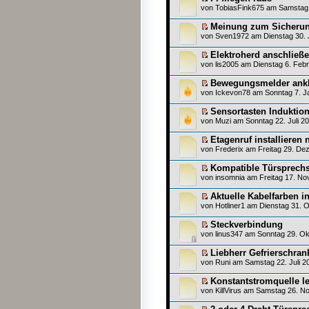
von
TobiasFink675
am Samstag 1
Meinung zum Sicherun
von
Sven1972
am Dienstag 30. 
Elektroherd anschließe
von
lis2005
am Dienstag 6. Febr
Bewegungsmelder an
von
Ickevon78
am Sonntag 7. Ja
Sensortasten Induktio
von
Muzi
am Sonntag 22. Juli 20
Etagenruf installiere
von
Frederix
am Freitag 29. De
Kompatible Türsprechst
von
insomnia
am Freitag 17. No
Aktuelle Kabelfarben 
von
Hotliner1
am Dienstag 31. O
Steckverbindung
von
linus347
am Sonntag 29. Ok
Liebherr Gefrierschran
von
Runi
am Samstag 22. Juli 2
Konstantstromquelle le
von
KillVirus
am Samstag 26. No