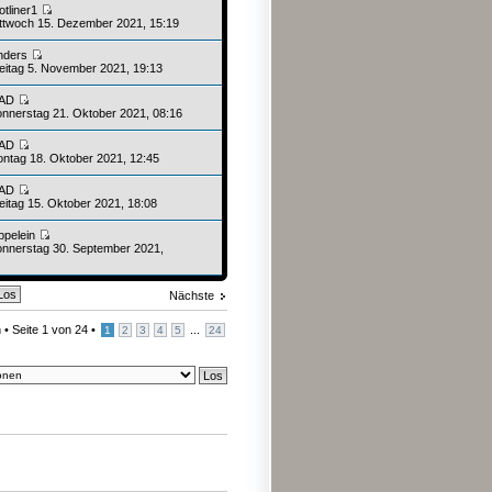
otliner1
ttwoch 15. Dezember 2021, 15:19
nders
eitag 5. November 2021, 19:13
AD
nnerstag 21. Oktober 2021, 08:16
AD
ntag 18. Oktober 2021, 12:45
AD
eitag 15. Oktober 2021, 18:08
ppelein
nnerstag 30. September 2021,
Nächste
 •
Seite
1
von
24
•
...
1
2
3
4
5
24