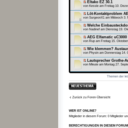
Eltako EZ 30.1
von
Kessle
am Freitag 10. Deze
Löt-Kontaktproblem A
von SurgeonX1 am Mittwoch 3. 
Welche Einbausteckdos
von
Nadinef
am Dienstag 19. Ok
AEG Elfamatic uC3000
von
Rup
am Freitag 15. Oktober
Wie klemmen? Austaus
von
Physin
am Donnerstag 14. O
Lautsprecher Grothe-A
von
Mleute
am Montag 27. Septe
Themen der let
Neues Thema
erstellen
Zurück zu Foren-Übersicht
WER IST ONLINE?
Mitglieder in diesem Forum: 0 Mitglieder u
BERECHTIGUNGEN IN DIESEM FORUM