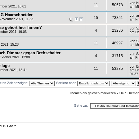
von
H
11
50578
mber 2021, 16:01
am Mi
EG Haarschneider
von
a
15
73851
November 2021, 11:33
am Fr
1
2
e gehört hier hinein?
von
S
4
23236
tober 2021, 19:03
am Do
von
S
11
48997
 2021, 15:28
am Mo
ch Dimmer gegen Drehschalter
von
S
4
31715
ktober 2021, 13:08
am Fr
nlage
von
E
11
53235
mber 2021, 18:41
am Do
04:37
zten Zeit anzeigen:
Sortiere nach
Themen als gelesen markieren
• 1167 Themen
Gehe zu:
nd 15 Gäste