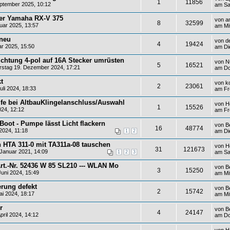
1
11856
ptember 2025, 10:12
am Sa
ver Yamaha RX-V 375
von
a
8
32599
uar 2025, 13:57
am Mi
neu
von
d
4
19424
r 2025, 15:50
am Di
ichtung 4-pol auf 16A Stecker umrüsten
von
N
5
16521
stag 19. Dezember 2024, 17:21
am Do
t
von
k
2
23061
uli 2024, 18:33
am Fre
lfe bei AltbauKlingelanschluss/Auswahl
von
H
1
15526
024, 12:12
am Fre
oot - Pumpe lässt Licht flackern
von
B
16
48774
2024, 11:18
am Die
1
2
n HTA 311-0 mit TA311a-08 tauschen
von
H
31
121673
Januar 2021, 14:09
am Sa
1
2
3
rt.-Nr. 52436 W 85 SL210 --- WLAN Mo
von
B
3
15250
uni 2024, 15:49
am Mi
rung defekt
von
B
2
15742
i 2024, 18:17
am Mi
r
von
B
4
24147
ril 2024, 14:12
am Do
von
H