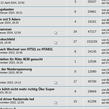
3
20247
3. April 2024, 10:50
am Sa
gskasten
von
a
6
20961
Januar 2024, 18:21
am Di
n mit 5 Adern
von
B
4
16161
uar 2024, 18:43
am Mi
klammen
von
d
24
47217
nuar 2024, 12:59
am Fr
1
2
nskochfeld
von
G
27
152229
18, 18:40
am Mi
1
2
n nach Wechsel von HT511 zu HTA811
von
H
8
24135
zember 2023, 15:46
am So
ellen für Ritto 4630 gesucht
von
d
1
12536
vember 2023, 16:25
am Fr
in der Niederspannung
von
H
0
12080
ktober 2023, 08:34
am Di
von
B
17
45700
tober 2023, 14:12
am Mo
1
2
k kühlt nicht mehr richtig Öko Super
von
B
9
29669
023, 05:12
am Mo
d driver flackernde led
von
H
15
61258
vember 2022, 12:03
am Mo
1
2