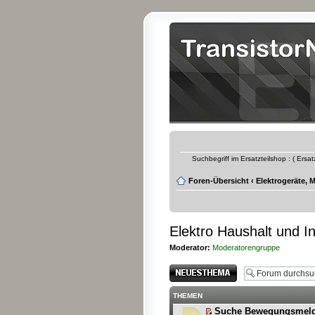
Suchbegriff im Ersatzteilshop : ( Ersa
Foren-Übersicht
‹
Elektrogeräte, 
Elektro Haushalt und In
Moderator:
Moderatorengruppe
Neues Thema
erstellen
THEMEN
Suche Bewegungsmelde