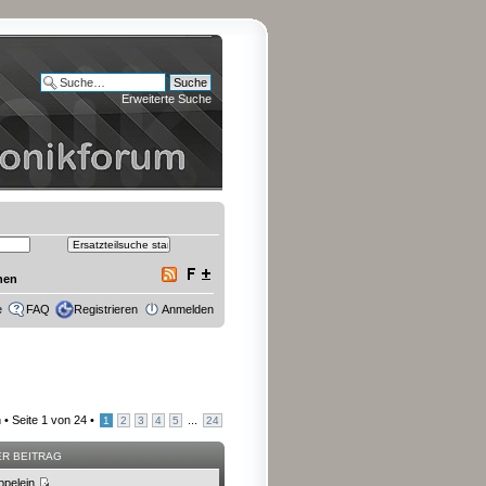
Erweiterte Suche
onen
e
FAQ
Registrieren
Anmelden
 •
Seite
1
von
24
•
...
1
2
3
4
5
24
ER BEITRAG
ppelein