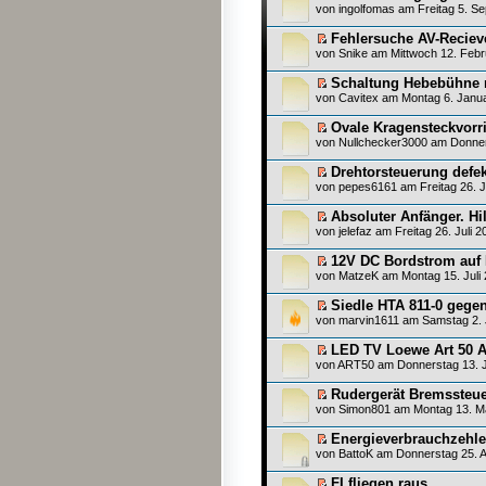
von
ingolfomas
am Freitag 5. Se
Fehlersuche AV-Recie
von
Snike
am Mittwoch 12. Febr
Schaltung Hebebühne 
von
Cavitex
am Montag 6. Janua
Ovale Kragensteckvorr
von
Nullchecker3000
am Donner
Drehtorsteuerung defek
von
pepes6161
am Freitag 26. J
Absoluter Anfänger. Hi
von
jelefaz
am Freitag 26. Juli 2
12V DC Bordstrom auf B
von
MatzeK
am Montag 15. Juli 
Siedle HTA 811-0 gege
von
marvin1611
am Samstag 2. 
LED TV Loewe Art 50 A
von
ART50
am Donnerstag 13. J
Rudergerät Bremssteue
von
Simon801
am Montag 13. Ma
Energieverbrauchzehle
von
BattoK
am Donnerstag 25. Ap
FI fliegen raus