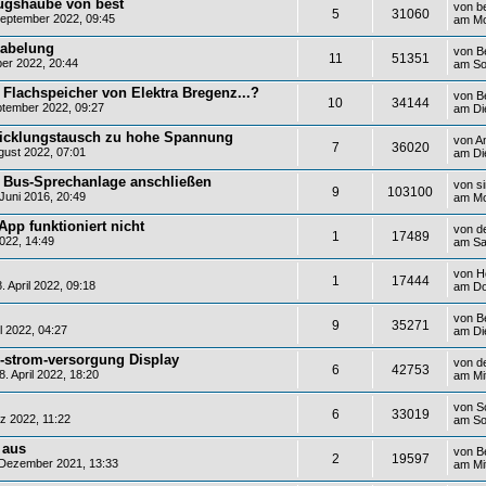
ugshaube von best
von
b
5
31060
eptember 2022, 09:45
am Mo
kabelung
von
B
11
51351
er 2022, 20:44
am So
Flachspeicher von Elektra Bregenz...?
von
B
10
34144
tember 2022, 09:27
am Di
icklungstausch zu hohe Spannung
von
A
7
36020
ust 2022, 07:01
am Di
e Bus-Sprechanlage anschließen
von
s
9
103100
Juni 2016, 20:49
am Mo
App funktioniert nicht
von
d
1
17489
022, 14:49
am Sa
von
H
1
17444
 April 2022, 09:18
am Do
von
B
9
35271
l 2022, 04:27
am Die
-strom-versorgung Display
von
d
6
42753
 April 2022, 18:20
am Mit
von
S
6
33019
 2022, 11:22
am So
 aus
von
B
2
19597
 Dezember 2021, 13:33
am Mi