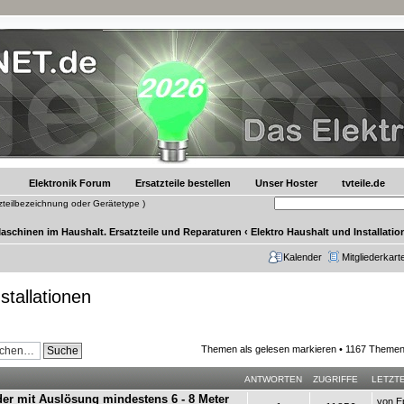
Elektronik Forum
Ersatzteile bestellen
Unser Hoster
tvteile.de
tzteilbezeichnung oder Gerätetype )
Maschinen im Haushalt. Ersatzteile und Reparaturen
‹
Elektro Haushalt und Installati
Kalender
Mitgliederkart
stallationen
Themen als gelesen markieren
• 1167 Themen
ANTWORTEN
ZUGRIFFE
LETZT
r mit Auslösung mindestens 6 - 8 Meter
von
E