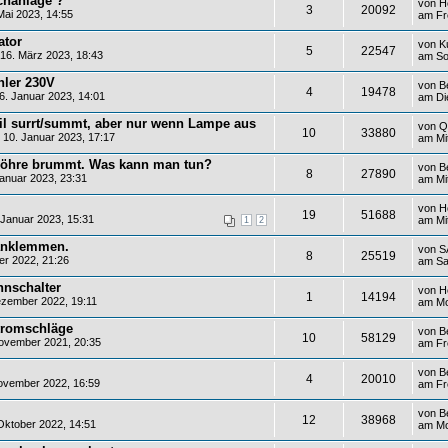
chanlage ?
von
H
3
20092
ai 2023, 14:55
am Fr
ator
von
K
5
22547
16. März 2023, 18:43
am So
hler 230V
von
B
4
19478
. Januar 2023, 14:01
am Di
il surrt/summt, aber nur wenn Lampe aus
von
Q
10
33880
10. Januar 2023, 17:17
am Mi
öhre brummt. Was kann man tun?
von
B
8
27890
anuar 2023, 23:31
am Mi
von
H
19
51688
Januar 2023, 15:31
am Mi
1
2
anklemmen.
von
S
8
25519
r 2022, 21:26
am Sa
nnschalter
von
H
1
14194
zember 2022, 19:11
am Mo
tromschläge
von
B
10
58129
ovember 2021, 20:35
am Fr
von
B
4
20010
ovember 2022, 16:59
am Fr
von
B
12
38968
ktober 2022, 14:51
am Mo