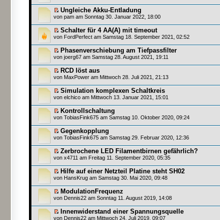
Ungleiche Akku-Entladung
von
pam
am Sonntag 30. Januar 2022, 18:00
Schalter für 4 AA(A) mit timeout
von
FordPerfect
am Samstag 18. September 2021, 02:52
Phasenverschiebung am Tiefpassfilter
von
joerg67
am Samstag 28. August 2021, 19:11
RCD löst aus
von
MaxPower
am Mittwoch 28. Juli 2021, 21:13
Simulation komplexen Schaltkreis
von
elchico
am Mittwoch 13. Januar 2021, 15:01
Kontrollschaltung
von
TobiasFink675
am Samstag 10. Oktober 2020, 09:24
Gegenkopplung
von
TobiasFink675
am Samstag 29. Februar 2020, 12:36
Zerbrochene LED Filamentbirnen gefährlich?
von
x4711
am Freitag 11. September 2020, 05:35
Hilfe auf einer Netzteil Platine steht SH02
von
HansKrug
am Samstag 30. Mai 2020, 09:48
ModulationFrequenz
von
Dennis22
am Sonntag 11. August 2019, 14:08
Innenwiderstand einer Spannungsquelle
von
Dennis22
am Mittwoch 24. Juli 2019, 09:07