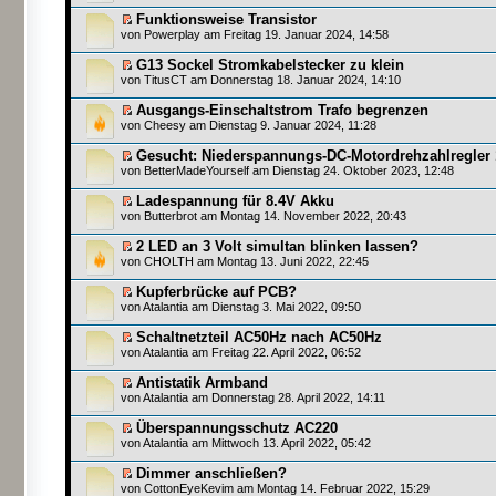
Funktionsweise Transistor
von
Powerplay
am Freitag 19. Januar 2024, 14:58
G13 Sockel Stromkabelstecker zu klein
von
TitusCT
am Donnerstag 18. Januar 2024, 14:10
Ausgangs-Einschaltstrom Trafo begrenzen
von
Cheesy
am Dienstag 9. Januar 2024, 11:28
Gesucht: Niederspannungs-DC-Motordrehzahlregler
von
BetterMadeYourself
am Dienstag 24. Oktober 2023, 12:48
Ladespannung für 8.4V Akku
von
Butterbrot
am Montag 14. November 2022, 20:43
2 LED an 3 Volt simultan blinken lassen?
von
CHOLTH
am Montag 13. Juni 2022, 22:45
Kupferbrücke auf PCB?
von
Atalantia
am Dienstag 3. Mai 2022, 09:50
Schaltnetzteil AC50Hz nach AC50Hz
von
Atalantia
am Freitag 22. April 2022, 06:52
Antistatik Armband
von
Atalantia
am Donnerstag 28. April 2022, 14:11
Überspannungsschutz AC220
von
Atalantia
am Mittwoch 13. April 2022, 05:42
Dimmer anschließen?
von
CottonEyeKevim
am Montag 14. Februar 2022, 15:29