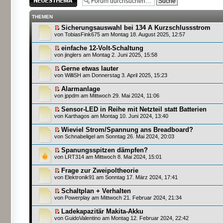
erstellen
THEMEN
Sicherungsauswahl bei 134 A Kurzschlussstrom
von
TobiasFink675
am Montag 18. August 2025, 12:57
einfache 12-Volt-Schaltung
von
jinglers
am Montag 2. Juni 2025, 15:58
Gerne etwas lauter
von
WilliSH
am Donnerstag 3. April 2025, 15:23
Alarmanlage
von
jppdm
am Mittwoch 29. Mai 2024, 11:06
Sensor-LED in Reihe mit Netzteil statt Batterien
von
Karthagos
am Montag 10. Juni 2024, 13:40
Wieviel Strom/Spannung ans Breadboard?
von
Schnabeligel
am Sonntag 26. Mai 2024, 20:03
Spanungsspitzen dämpfen?
von
LRT314
am Mittwoch 8. Mai 2024, 15:01
Frage zur Zweipoltheorie
von
Elektronik91
am Sonntag 17. März 2024, 17:41
Schaltplan + Verhalten
von
Powerplay
am Mittwoch 21. Februar 2024, 21:34
Ladekapazitär Makita-Akku
von
GuidoValentino
am Montag 12. Februar 2024, 22:42