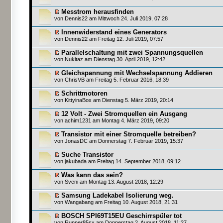
Messtrom herausfinden
von
Dennis22
am Mittwoch 24. Juli 2019, 07:28
Innenwiderstand eines Generators
von
Dennis22
am Freitag 12. Juli 2019, 07:57
Parallelschaltung mit zwei Spannungsquellen
von
Nukitaz
am Dienstag 30. April 2019, 12:42
Gleichspannung mit Wechselspannung Addieren
von
ChrisVB
am Freitag 5. Februar 2016, 18:39
Schrittmotoren
von
KittyinaBox
am Dienstag 5. März 2019, 20:14
12 Volt - Zwei Stromquellen ein Ausgang
von
achim1231
am Montag 4. März 2019, 09:20
Transistor mit einer Stromquelle betreiben?
von
JonasDC
am Donnerstag 7. Februar 2019, 15:37
Suche Transistor
von
jakubada
am Freitag 14. September 2018, 09:12
Was kann das sein?
von
Sveni
am Montag 13. August 2018, 12:29
Samsung Ladekabel Isolierung weg.
von
Wangabang
am Freitag 10. August 2018, 21:31
BOSCH SPI69T15EU Geschirrspüler tot
von
Runner85sx
am Donnerstag 2. August 2018, 11:27