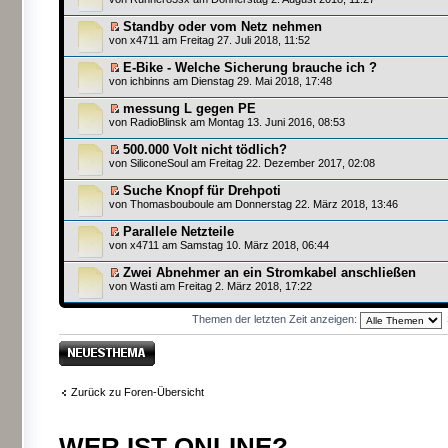
Standby oder vom Netz nehmen
von
x4711
am Freitag 27. Juli 2018, 11:52
E-Bike - Welche Sicherung brauche ich ?
von
ichbinns
am Dienstag 29. Mai 2018, 17:48
messung L gegen PE
von
RadioBlinsk
am Montag 13. Juni 2016, 08:53
500.000 Volt nicht tödlich?
von
SiliconeSoul
am Freitag 22. Dezember 2017, 02:08
Suche Knopf für Drehpoti
von
Thomasbouboule
am Donnerstag 22. März 2018, 13:46
Parallele Netzteile
von
x4711
am Samstag 10. März 2018, 06:44
Zwei Abnehmer an ein Stromkabel anschließen
von
Wasti
am Freitag 2. März 2018, 17:22
Themen der letzten Zeit anzeigen:
Neues Thema
erstellen
Zurück zu Foren-Übersicht
WER IST ONLINE?