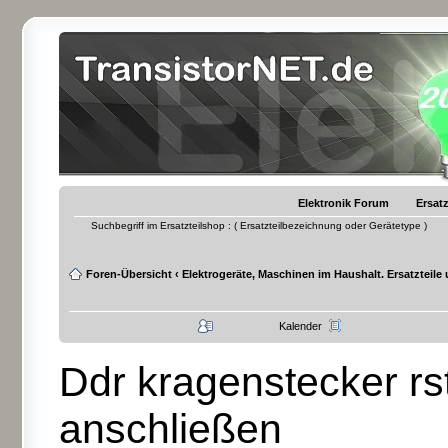
Elektronik Forum
Ersatz
Suchbegriff im Ersatzteilshop : ( Ersatzteilbezeichnung oder Gerätetype )
Foren-Übersicht
‹
Elektrogeräte, Maschinen im Haushalt. Ersatzteile
Kalender
Ddr kragenstecker rst
anschließen