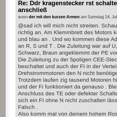
Re: Ddr kragenstecker rst schalte
anschließ
von
der mit den kurzen Armen
am Samstag 24. Jul
@sad ich will mich nicht streiten. Schau
richtig an. Am Klemmbrett des Motors
und blau an . Und wo kommen diese Ade
an R, S und T . Die Zuleitung war auf U
Schwarz, Braun angeklemmt der PE vo
Die Zuleitung zu der 5poligen CEE-Stec
beschaltet und auch der FI in der Verte
Drehstrommotoren den N nicht benötige
Trotzdem laufen zig tausend Motoren h
und der Fi funktioniert da genauso . Ble
Anschluss des TE oder defekter Schalt
sich ein FI ohne N nicht zuschalten läss
Falsch .
Also komm mal von deinem hohem Ross