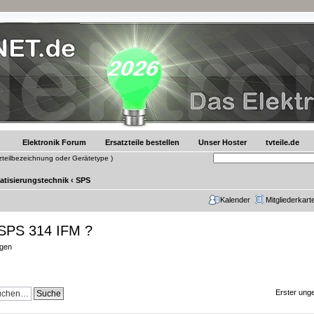
Elektronik Forum
Ersatzteile bestellen
Unser Hoster
tvteile.de
tzteilbezeichnung oder Gerätetype )
tisierungstechnik
‹
SPS
Kalender
Mitgliederkart
r SPS 314 IFM ?
ngen
Erster unge