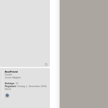
BestFriend
23263
Junior Mitglied
Beiträge:
27
Registriert:
Freitag 1. Dezember 2006,
09:01