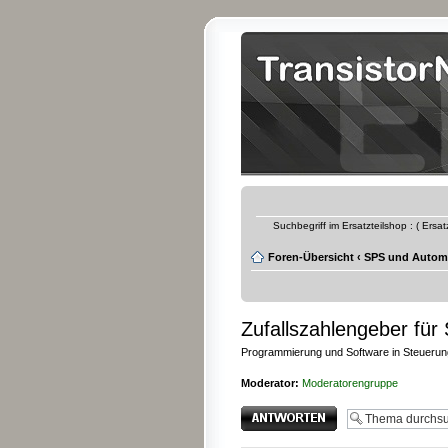
Suchbegriff im Ersatzteilshop : ( Ersa
Foren-Übersicht
‹
SPS und Automa
Zufallszahlengeber fü
Programmierung und Software in Steueru
Moderator:
Moderatorengruppe
Antwort erstellen