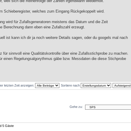
, weil sich die Reihenfolge der Zahlen irgendwann wiederholt.
nem Schieberegister, welches zum Eingang Rückgekoppelt wird.
g wird für Zufallsgeneratoren meistens das Datum und die Zeit
e Berechnung dann eben eine Zufallszahl erzeugt.
ell ist kann ich dir ja noch weitere Details sagen, oder du googels mal nach
z für sinnvoll eine Qualitätskontrolle über eine Zufallsstichprobe zu machen.
ür einen Regelungsalgorythmus gäbe bzw. Messdaten die diese Stichprobe
er letzten Zeit anzeigen:
Sortiere nach
Gehe zu:
nd 5 Gäste