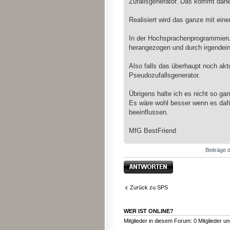
Zufallsgenerator. Das kommt daher
Realisiert wird das ganze mit ei
In der Hochsprachenprogrammierun
herangezogen und durch irgendein
Also falls das überhaupt noch aktu
Pseudozufallsgenerator.
Übrigens halte ich es nicht so gan
Es wäre wohl besser wenn es daf
beeinflussen.
MfG BestFriend
Beiträge d
Antwort erstellen
Zurück zu SPS
WER IST ONLINE?
Mitglieder in diesem Forum: 0 Mitglieder u