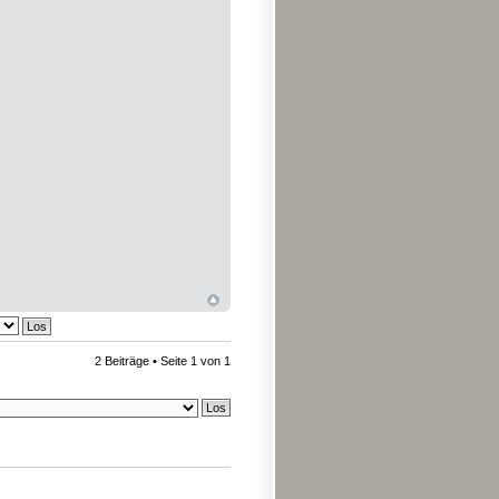
2 Beiträge • Seite
1
von
1