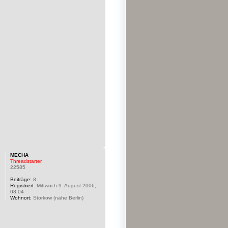
MECHA
Threadstarter
22585
Beiträge:
8
Registriert:
Mittwoch 9. August 2006,
08:04
Wohnort:
Storkow (nähe Berlin)