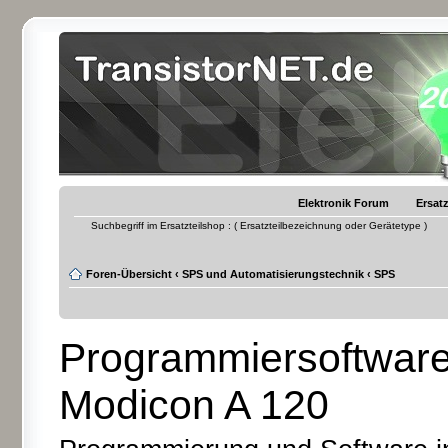
Elektronik Forum
Ersatz
Suchbegriff im Ersatzteilshop : ( Ersatzteilbezeichnung oder Gerätetype )
Foren-Übersicht
‹
SPS und Automatisierungstechnik
‹
SPS
Programmiersoftwar
Modicon A 120