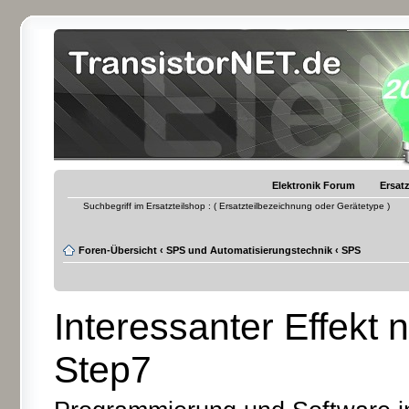
Elektronik Forum
Ersatz
Suchbegriff im Ersatzteilshop : ( Ersatzteilbezeichnung oder Gerätetype )
Foren-Übersicht
‹
SPS und Automatisierungstechnik
‹
SPS
Interessanter Effekt
Step7