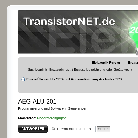
Elektronik Forum
Ersatz
Suchbegriff im Ersatzteilshop : ( Ersatzteilbezeichnung oder Gerätetype )
Foren-Übersicht
‹
SPS und Automatisierungstechnik
‹
SPS
AEG ALU 201
Programmierung und Software in Steuerungen
Moderator:
Moderatorengruppe
Antwort erstellen