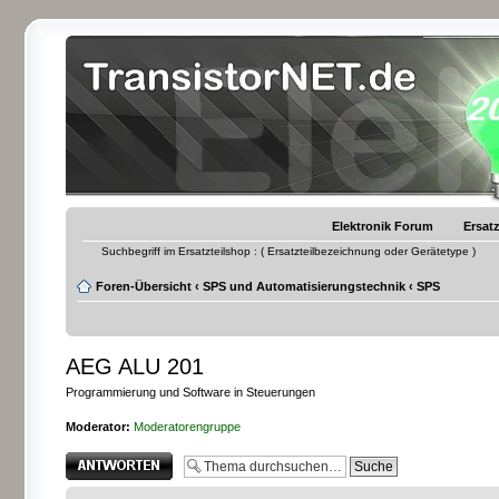
Elektronik Forum
Ersatz
Suchbegriff im Ersatzteilshop : ( Ersatzteilbezeichnung oder Gerätetype )
Foren-Übersicht
‹
SPS und Automatisierungstechnik
‹
SPS
AEG ALU 201
Programmierung und Software in Steuerungen
Moderator:
Moderatorengruppe
Antwort erstellen