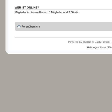
WER IST ONLINE?
Mitglieder in diesem Forum: 0 Mitglieder und 2 Gäste
Forenübersicht
Powered by phpBB, © Baldur Brock - 
Haftungsschluss / Dis