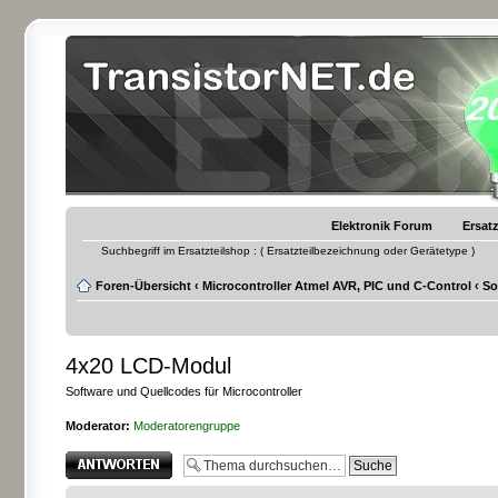
Elektronik Forum
Ersatz
Suchbegriff im Ersatzteilshop : ( Ersatzteilbezeichnung oder Gerätetype )
Foren-Übersicht
‹
Microcontroller Atmel AVR, PIC und C-Control
‹
So
4x20 LCD-Modul
Software und Quellcodes für Microcontroller
Moderator:
Moderatorengruppe
Antwort erstellen