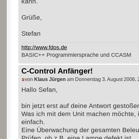
kann.
Grüße,
Stefan
http://www.fdos.de
BASIC++ Programmiersprache und CCASM
C-Control Anfänger!
von
Klaus Jürgen
am Donnerstag 3. August 2006, 
Hallo Sefan,
bin jetzt erst auf deine Antwort gestoße
Was ich mit dem Unit machen möchte, ist
einfach.
Eine Überwachung der gesamten Beleu
Prüfen, ob z.B. eine Lampe defekt ist.