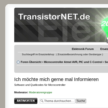
Elektronik Forum
Ersatz
Suchbegriff im Ersatzteilshop : ( Ersatzteilbezeichnung oder Gerätetype )
Foren-Übersicht
‹
Microcontroller Atmel AVR, PIC und C-Control
‹
So
Ich möchte mich gerne mal Informieren
Software und Quellcodes für Microcontroller
Moderator:
Moderatorengruppe
Antwort erstellen