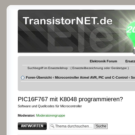
Elektronik Forum
Ersatz
Suchbegriff im Ersatzteilshop : ( Ersatzteilbezeichnung oder Gerätetype )
Foren-Übersicht
‹
Microcontroller Atmel AVR, PIC und C-Control
‹
So
PIC16F767 mit K8048 programmieren?
Software und Quellcodes für Microcontroller
Moderator:
Moderatorengruppe
Antwort erstellen