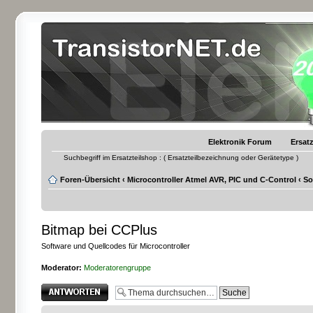
Elektronik Forum
Ersatz
Suchbegriff im Ersatzteilshop : ( Ersatzteilbezeichnung oder Gerätetype )
Foren-Übersicht
‹
Microcontroller Atmel AVR, PIC und C-Control
‹
So
Bitmap bei CCPlus
Software und Quellcodes für Microcontroller
Moderator:
Moderatorengruppe
Antwort erstellen