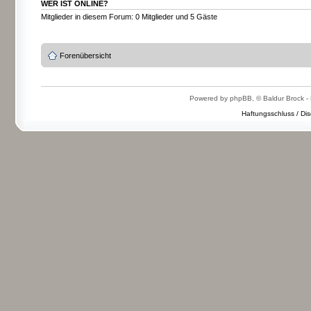
WER IST ONLINE?
Mitglieder in diesem Forum: 0 Mitglieder und 5 Gäste
Forenübersicht
Powered by phpBB, © Baldur Brock - 
Haftungsschluss / Dis