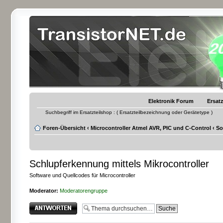
Elektronik Forum
Ersatz
Suchbegriff im Ersatzteilshop : ( Ersatzteilbezeichnung oder Gerätetype )
Foren-Übersicht
‹
Microcontroller Atmel AVR, PIC und C-Control
‹
So
Schlupferkennung mittels Mikrocontroller
Software und Quellcodes für Microcontroller
Moderator:
Moderatorengruppe
Antwort erstellen