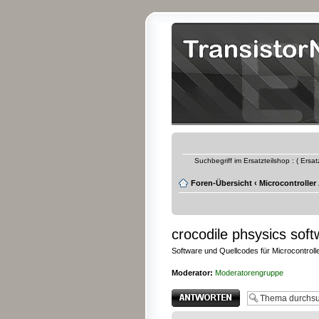
Suchbegriff im Ersatzteilshop : ( Ersa
Foren-Übersicht
‹
Microcontroller
crocodile phsysics softw
Software und Quellcodes für Microcontroll
Moderator:
Moderatorengruppe
Antwort erstellen