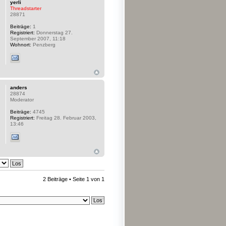
yerli
Threadstarter
28871
Beiträge:
1
Registriert:
Donnerstag 27.
September 2007, 11:18
Wohnort:
Penzberg
anders
28874
Moderator
Beiträge:
4745
Registriert:
Freitag 28. Februar 2003,
13:46
2 Beiträge • Seite
1
von
1