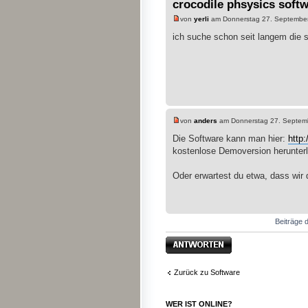
crocodile phsysics softw
von
yerli
am Donnerstag 27. September
ich suche schon seit langem die so
von
anders
am Donnerstag 27. Septem
Die Software kann man hier:
http
kostenlose Demoversion herunter
Oder erwartest du etwa, dass wir d
Beiträge d
Antwort erstellen
Zurück zu Software
WER IST ONLINE?