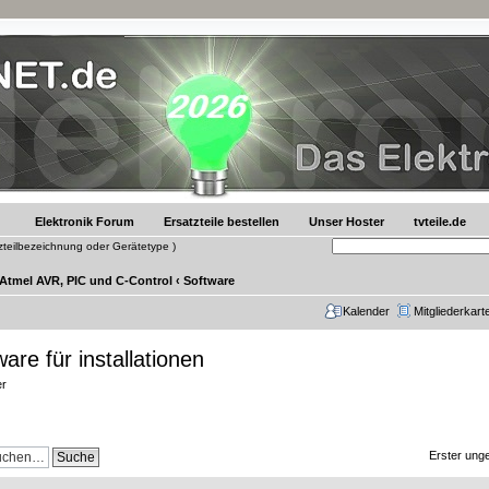
Elektronik Forum
Ersatzteile bestellen
Unser Hoster
tvteile.de
tzteilbezeichnung oder Gerätetype )
 Atmel AVR, PIC und C-Control
‹
Software
Kalender
Mitgliederkart
are für installationen
er
Erster unge