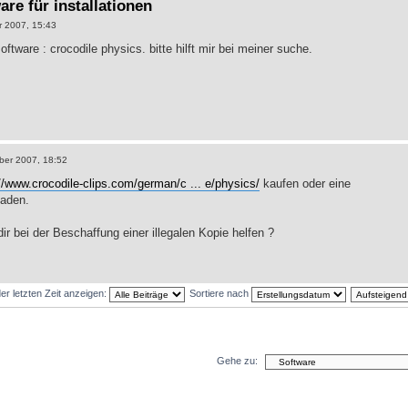
are für installationen
 2007, 15:43
ftware : crocodile physics. bitte hilft mir bei meiner suche.
ber 2007, 18:52
://www.crocodile-clips.com/german/c ... e/physics/
kaufen oder eine
laden.
ir bei der Beschaffung einer illegalen Kopie helfen ?
er letzten Zeit anzeigen:
Sortiere nach
Gehe zu: