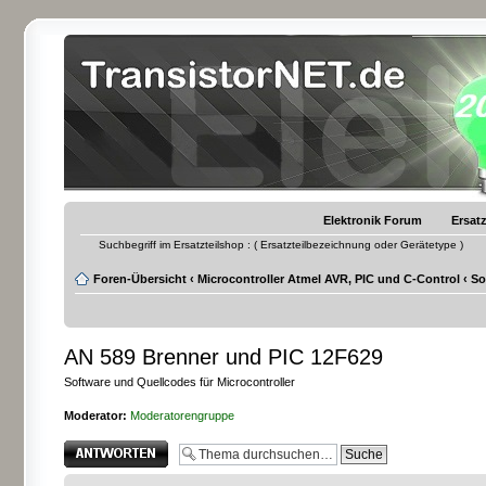
Elektronik Forum
Ersatz
Suchbegriff im Ersatzteilshop : ( Ersatzteilbezeichnung oder Gerätetype )
Foren-Übersicht
‹
Microcontroller Atmel AVR, PIC und C-Control
‹
So
AN 589 Brenner und PIC 12F629
Software und Quellcodes für Microcontroller
Moderator:
Moderatorengruppe
Antwort erstellen