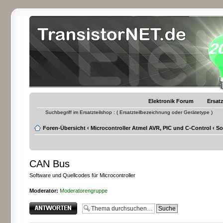
Elektronik Forum
Ersatz
Suchbegriff im Ersatzteilshop : ( Ersatzteilbezeichnung oder Gerätetype )
Foren-Übersicht
‹
Microcontroller Atmel AVR, PIC und C-Control
‹
So
CAN Bus
Software und Quellcodes für Microcontroller
Moderator:
Moderatorengruppe
Antwort erstellen