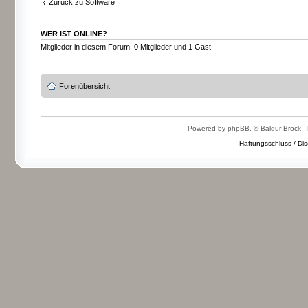
Zurück zu Software
WER IST ONLINE?
Mitglieder in diesem Forum: 0 Mitglieder und 1 Gast
Forenübersicht
Powered by phpBB, © Baldur Brock - 
Haftungsschluss / Dis