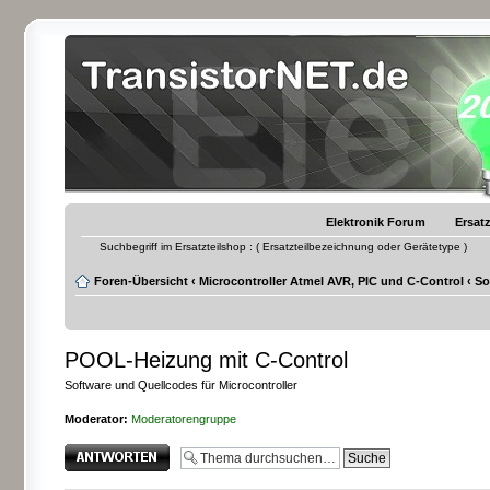
Elektronik Forum
Ersatz
Suchbegriff im Ersatzteilshop : ( Ersatzteilbezeichnung oder Gerätetype )
Foren-Übersicht
‹
Microcontroller Atmel AVR, PIC und C-Control
‹
So
POOL-Heizung mit C-Control
Software und Quellcodes für Microcontroller
Moderator:
Moderatorengruppe
Antwort erstellen