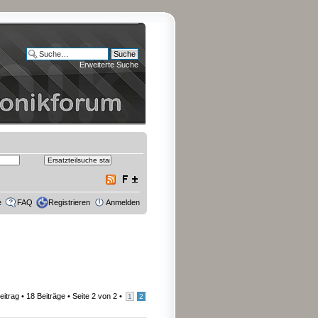
Erweiterte Suche
e
FAQ
Registrieren
Anmelden
eitrag
• 18 Beiträge •
Seite
2
von
2
•
1
2