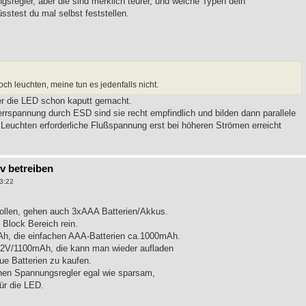
sregler, aber die sind merklich teurer, und welche Typen dein
üsstest du mal selbst feststellen.
h leuchten, meine tun es jedenfalls nicht.
er die LED schon kaputt gemacht.
errspannung durch ESD sind sie recht empfindlich und bilden dann parallele
euchten erforderliche Flußspannung erst bei höheren Strömen erreicht
9v betreiben
3:22
ollen, gehen auch 3xAAA Batterien/Akkus.
Block Bereich rein.
Ah, die einfachen AAA-Batterien ca.1000mAh.
,2V/1100mAh, die kann man wieder aufladen
ue Batterien zu kaufen.
nen Spannungsregler egal wie sparsam,
ür die LED.