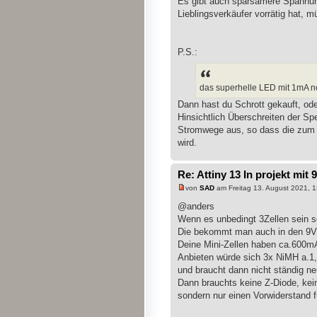
Es gibt auch sparsamere Spannung
Lieblingsverkäufer vorrätig hat, m
P.S.:
das superhelle LED mit 1mA noc
Dann hast du Schrott gekauft, od
Hinsichtlich Überschreiten der Sp
Stromwege aus, so dass die zum L
wird.
Re: Attiny 13 In projekt mit 
von
SAD
am Freitag 13. August 2021, 1
@anders
Wenn es unbedingt 3Zellen sein s
Die bekommt man auch in den 9V 
Deine Mini-Zellen haben ca.600m
Anbieten würde sich 3x NiMH a.1
und braucht dann nicht ständig ne
Dann brauchts keine Z-Diode, kei
sondern nur einen Vorwiderstand f