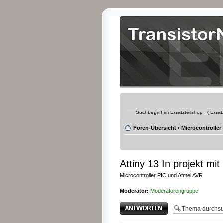
Suchbegriff im Ersatzteilshop : ( Ersa
Foren-Übersicht
‹
Microcontroller
Attiny 13 In projekt mit
Microcontroller PIC und Atmel AVR
Moderator:
Moderatorengruppe
Antwort erstellen