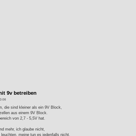
mit 9v betreiben
0:06
 die sind kleiner als ein 9V Block,
izellen aus einem 9V Block.
reich von 2,7 - 5,5V hat.
d mehr, ich glaube nicht,
euchten, meine tun es jedenfalls nicht.