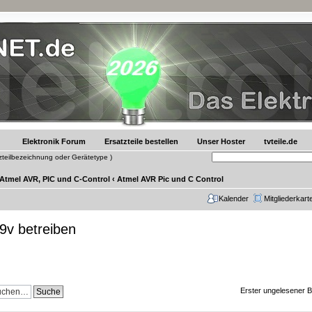
Elektronik Forum
Ersatzteile bestellen
Unser Hoster
tvteile.de
tzteilbezeichnung oder Gerätetype )
 Atmel AVR, PIC und C-Control
‹
Atmel AVR Pic und C Control
Kalender
Mitgliederkart
 9v betreiben
Erster ungelesener B