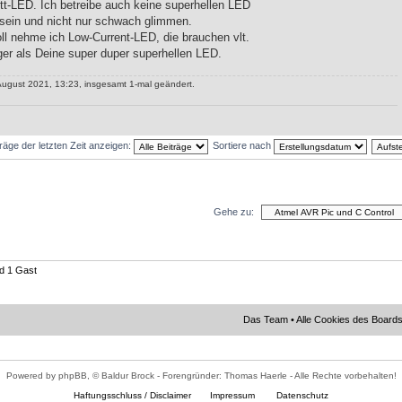
tt-LED. Ich betreibe auch keine superhellen LED
 sein und nicht nur schwach glimmen.
l nehme ich Low-Current-LED, die brauchen vlt.
er als Deine super duper superhellen LED.
August 2021, 13:23, insgesamt 1-mal geändert.
träge der letzten Zeit anzeigen:
Sortiere nach
Gehe zu:
nd 1 Gast
Das Team
•
Alle Cookies des Board
Powered by phpBB, © Baldur Brock - Forengründer: Thomas Haerle - Alle Rechte vorbehalten!
Haftungsschluss / Disclaimer
Impressum
Datenschutz