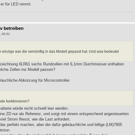
 er für LED nimmt.
9v betreiben
, 00:51
die einzige war die vernünftig in das Modell gepasst hat. Und was bedeutet
ezeichnung 6LR61 sechs Rundzellen mit 6,1mm Durchmesser enthalten
solche Zellen ins Modell passen?
räuchliche Abkürzung für Microcontroller.
iode funktionieren?
atterie würde recht schnell leer werden.
ne ZD nur als Referenz, und sorgt mit einem entsprechend angesteuerten
iel Strom fliesst, wie die Last anfordert.
das perfekt machen, aber der dafür gebräuchliche und billige (LM)7805
tstun.