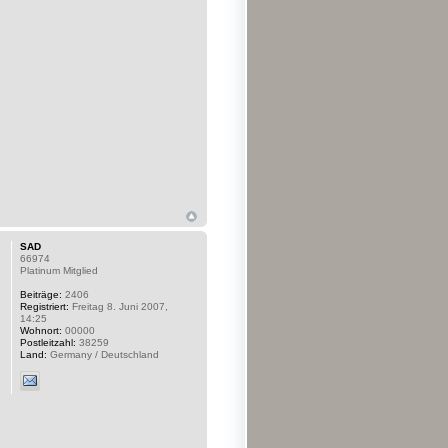
SAD
66974
Platinum Mitglied
Beiträge:
2406
Registriert:
Freitag 8. Juni 2007,
14:25
Wohnort:
00000
Postleitzahl:
38259
Land:
Germany / Deutschland