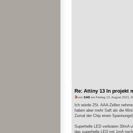
Re: Attiny 13 In projekt 
von
SAD
am Freitag 13. August 2021, 0
Ich würde 2St. AAA-Zellen nehmen,
haben aber mehr Saft als die Min
Zumal der Chip einen Spannungsbe
Superhelle LED verbraten 30mA un
das superhelle LED mit 1mA noch l