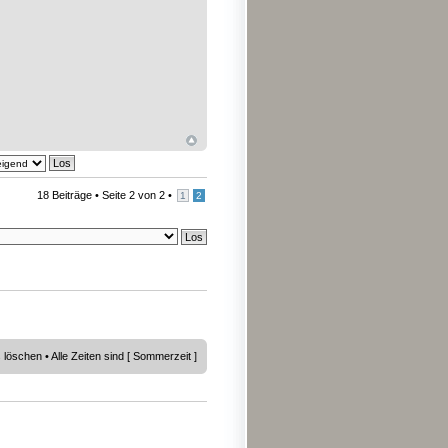
18 Beiträge •
Seite
2
von
2
•
1
2
s löschen
• Alle Zeiten sind [ Sommerzeit ]