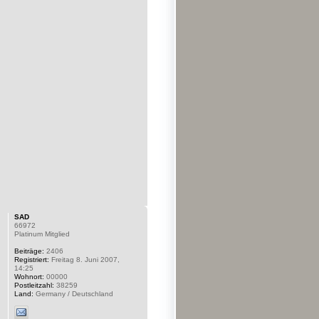
SAD
66972
Platinum Mitglied
Beiträge:
2406
Registriert:
Freitag 8. Juni 2007,
14:25
Wohnort:
00000
Postleitzahl:
38259
Land:
Germany / Deutschland