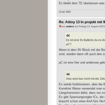
Es bleibt dem TE überlassen was
Gruß SAD
Re: Attiny 13 In projekt mit 
von
anders
am Freitag 13. August 2021
Es ist eine 9v Batterie da es 
µC?
Wenn in dem 9V Block mit der B
sind, würden dann vllt auch drei 
µC ist eine hier und anderswo geb
Also wird das nicht mit der Zd
Es würde funktionieren, aber die B
Korrekter Weise verwendet man ei
Längstransistor dafür, dass nur sov
Es gibt Spannungsregler ICs, die 
braucht schon etwa 4mA fürs Nich