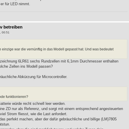
 er für LED nimmt.
9v betreiben
, 00:51
die einzige war die vernünftig in das Modell gepasst hat. Und was bedeutet
ezeichnung 6LR61 sechs Rundzellen mit 6,1mm Durchmesser enthalten
solche Zellen ins Modell passen?
räuchliche Abkürzung für Microcontroller.
iode funktionieren?
atterie würde recht schnell leer werden.
ne ZD nur als Referenz, und sorgt mit einem entsprechend angesteuerten
iel Strom fliesst, wie die Last anfordert.
das perfekt machen, aber der dafür gebräuchliche und billige (LM)7805
tstun.