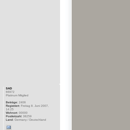
SAD
66972
Platinum Mitglied
Beiträge:
2406
Registriert:
Freitag 8. Juni 2007,
14:25
Wohnort:
00000
Postleitzahl:
38259
Land:
Germany / Deutschland