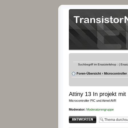
Suchbegriff im Ersatzteilshop : ( Ersa
Foren-Übersicht
‹
Microcontroller
Attiny 13 In projekt mit
Microcontroller PIC und Atmel AVR
Moderator:
Moderatorengruppe
Antwort erstellen