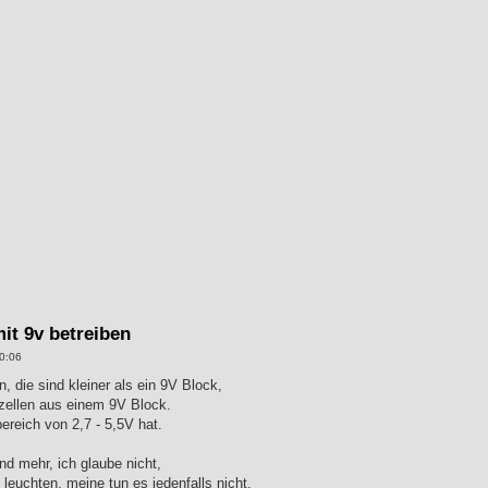
mit 9v betreiben
0:06
 die sind kleiner als ein 9V Block,
izellen aus einem 9V Block.
reich von 2,7 - 5,5V hat.
d mehr, ich glaube nicht,
euchten, meine tun es jedenfalls nicht.