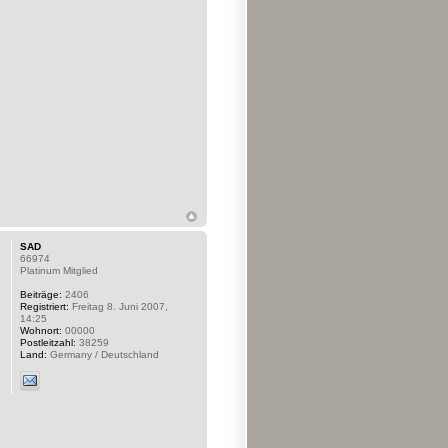
SAD
66974
Platinum Mitglied
Beiträge:
2406
Registriert:
Freitag 8. Juni 2007,
14:25
Wohnort:
00000
Postleitzahl:
38259
Land:
Germany / Deutschland