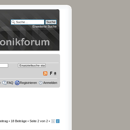
Erweiterte Suche
e
FAQ
Registrieren
Anmelden
eitrag
• 18 Beiträge •
Seite
2
von
2
•
1
2