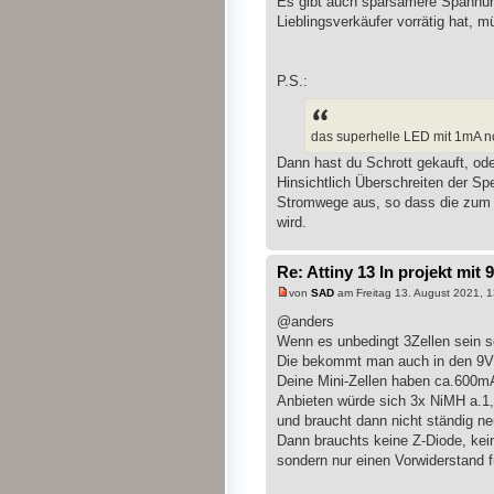
Es gibt auch sparsamere Spannung
Lieblingsverkäufer vorrätig hat, m
P.S.:
das superhelle LED mit 1mA noc
Dann hast du Schrott gekauft, od
Hinsichtlich Überschreiten der Sp
Stromwege aus, so dass die zum L
wird.
Re: Attiny 13 In projekt mit 
von
SAD
am Freitag 13. August 2021, 1
@anders
Wenn es unbedingt 3Zellen sein s
Die bekommt man auch in den 9V 
Deine Mini-Zellen haben ca.600m
Anbieten würde sich 3x NiMH a.1
und braucht dann nicht ständig ne
Dann brauchts keine Z-Diode, kei
sondern nur einen Vorwiderstand f