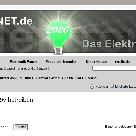
Elektronik Forum
Ersatzteile bestellen
Unser Hoster
tvteile.de
tzteilbezeichnung oder Gerätetype )
 Atmel AVR, PIC und C-Control
‹
Atmel AVR Pic und C Control
Kalender
Mitgliederkart
 9v betreiben
Erster ungelesener B