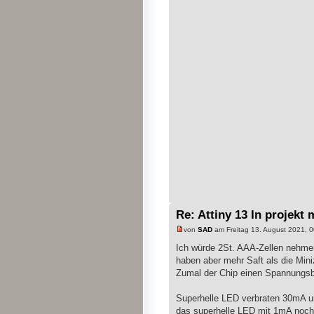
Re: Attiny 13 In projekt 
von
SAD
am Freitag 13. August 2021, 0
Ich würde 2St. AAA-Zellen nehmen,
haben aber mehr Saft als die Min
Zumal der Chip einen Spannungsbe
Superhelle LED verbraten 30mA un
das superhelle LED mit 1mA noch l