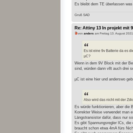
Es bleibt dem TE überlassen was
Gruß SAD
Re: Attiny 13 In projekt mit 
von
anders
am Freitag 13. August 2021
Es ist eine 9v Batterie da es 
µC?
Wenn in dem 9V Block mit der B
sind, würden dann vllt auch drei 
µC ist eine hier und anderswo geb
Also wird das nicht mit der Zd
Es würde funktionieren, aber die B
Korrekter Weise verwendet man ei
Längstransistor dafür, dass nur sov
Es gibt Spannungsregler ICs, die 
braucht schon etwa 4mA fürs Nich