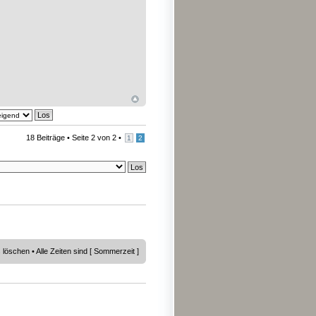
18 Beiträge •
Seite
2
von
2
•
1
2
s löschen
• Alle Zeiten sind [ Sommerzeit ]