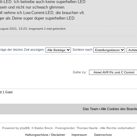
tt-LED. Ich betreibe auch keine superhellen LED
 sein und nicht nur schwach glimmen.
l nehme ich Low-Current-LED, die brauchen vlt.
er als Deine super duper superhellen LED.
August 2021, 13:23, insgesamt 1-mal geändert.
träge der letzten Zeit anzeigen:
Sortiere nach
Gehe zu:
nd 1 Gast
Das Team
•
Alle Cookies des Board
Powered by phpBB, © Baldur Brock - Forengründer: Thomas Haerle - Alle Rechte vorbehalten!
Haftungsschluss / Disclaimer
Impressum
Datenschutz