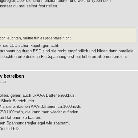
sregler, aber die sind merklich teurer, und welche Typen dein
üsstest du mal selbst feststellen.
h leuchten, meine tun es jedenfalls nicht.
er die LED schon kaputt gemacht.
errspannung durch ESD sind sie recht empfindlich und bilden dann parallele
euchten erforderliche Flußspannung erst bei höheren Strömen erreicht
9v betreiben
3:22
ollen, gehen auch 3xAAA Batterien/Akkus.
Block Bereich rein.
Ah, die einfachen AAA-Batterien ca.1000mAh.
,2V/1100mAh, die kann man wieder aufladen
ue Batterien zu kaufen.
nen Spannungsregler egal wie sparsam,
ür die LED.