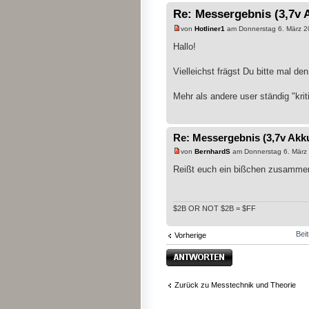
Re: Messergebnis (3,7
von
Hotliner1
am Donnerstag 6. März 2
Hallo!
Vielleichst frägst Du bitte mal de
Mehr als andere user ständig "krit
Re: Messergebnis (3,7v A
von
BernhardS
am Donnerstag 6. März 
Reißt euch ein bißchen zusammen
$2B OR NOT $2B = $FF
Bei
Vorherige
Antwort erstellen
Zurück zu Messtechnik und Theorie