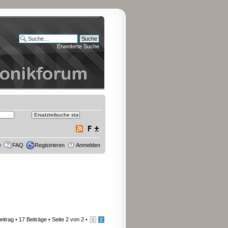
Erweiterte Suche
e
FAQ
Registrieren
Anmelden
eitrag
• 17 Beiträge •
Seite
2
von
2
•
1
2