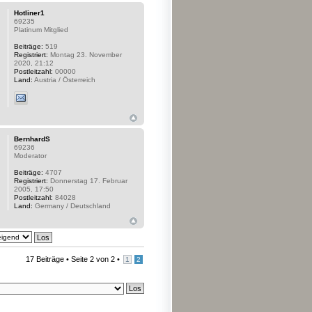
Hotliner1
69235
Platinum Mitglied
Beiträge:
519
Registriert:
Montag 23. November
2020, 21:12
Postleitzahl:
00000
Land:
Austria / Österreich
BernhardS
69236
Moderator
Beiträge:
4707
Registriert:
Donnerstag 17. Februar
2005, 17:50
Postleitzahl:
84028
Land:
Germany / Deutschland
17 Beiträge •
Seite
2
von
2
•
1
2