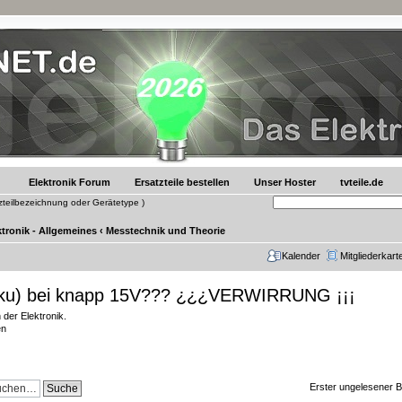
Elektronik Forum
Ersatzteile bestellen
Unser Hoster
tvteile.de
tzteilbezeichnung oder Gerätetype )
ktronik - Allgemeines
‹
Messtechnik und Theorie
Kalender
Mitgliederkart
kku) bei knapp 15V??? ¿¿¿VERWIRRUNG ¡¡¡
der Elektronik.
en
Erster ungelesener B