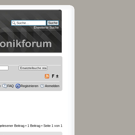
Erweiterte Suche
e
FAQ
Registrieren
Anmelden
gelesener Beitrag
• 1 Beitrag • Seite
1
von
1