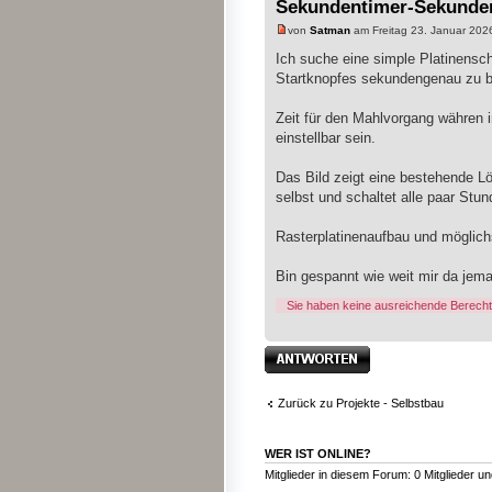
Sekundentimer-Sekunden
von
Satman
am Freitag 23. Januar 202
Ich suche eine simple Platinensc
Startknopfes sekundengenau zu b
Zeit für den Mahlvorgang währen 
einstellbar sein.
Das Bild zeigt eine bestehende Lös
selbst und schaltet alle paar Stun
Rasterplatinenaufbau und möglich
Bin gespannt wie weit mir da jema
Sie haben keine ausreichende Berecht
Antwort erstellen
Zurück zu Projekte - Selbstbau
WER IST ONLINE?
Mitglieder in diesem Forum: 0 Mitglieder u