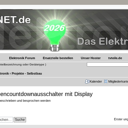
Elektronik Forum
Ersatzteile bestellen
Unser Hoster
tvteile.de
tzteilbezeichnung oder Gerätetype )
tronik
‹
Projekte - Selbstbau
Kalender
Mitgliederkart
ncountdownausschalter mit Display
 beschrieben und besprochen werden
Erster un