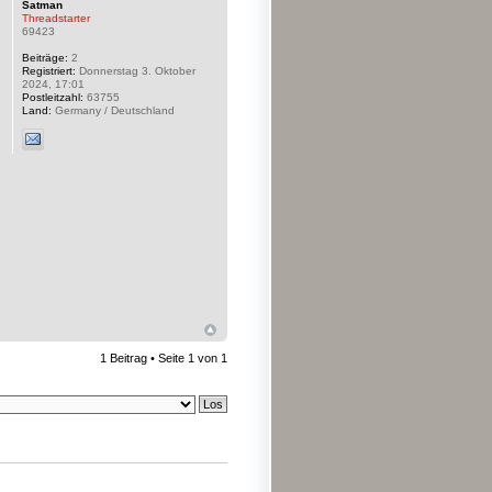
Satman
Threadstarter
69423
Beiträge:
2
Registriert:
Donnerstag 3. Oktober
2024, 17:01
Postleitzahl:
63755
Land:
Germany / Deutschland
1 Beitrag • Seite
1
von
1