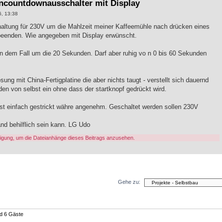
countdownausschalter mit Display
6, 13:38
haltung für 230V um die Mahlzeit meiner Kaffeemühle nach drücken eines
eenden. Wie angegeben mit Display erwünscht.
in dem Fall um die 20 Sekunden. Darf aber ruhig vo n 0 bis 60 Sekunden
ung mit China-Fertigplatine die aber nichts taugt - verstellt sich dauernd
den von selbst ein ohne dass der startknopf gedrückt wird.
st einfach gestrickt währe angenehm. Geschaltet werden sollen 230V
nd behilflich sein kann. LG Udo
igung, um die Dateianhänge dieses Beitrags anzusehen.
Gehe zu:
nd 6 Gäste