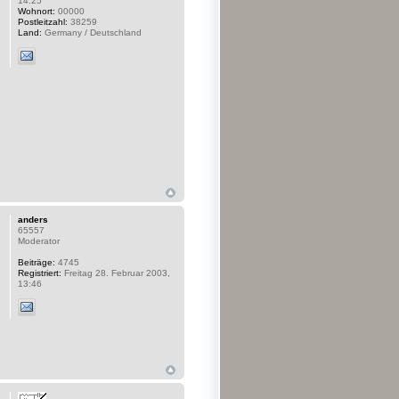
14:25
Wohnort:
00000
Postleitzahl:
38259
Land:
Germany / Deutschland
anders
65557
Moderator
Beiträge:
4745
Registriert:
Freitag 28. Februar 2003,
13:46