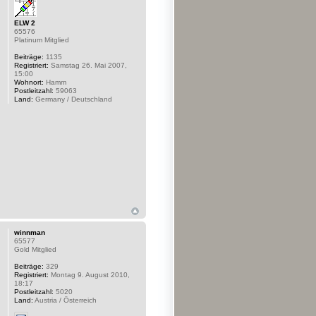
ELW 2
65576
Platinum Mitglied
Beiträge:
1135
Registriert:
Samstag 26. Mai 2007,
15:00
Wohnort:
Hamm
Postleitzahl:
59063
Land:
Germany / Deutschland
winnman
65577
Gold Mitglied
Beiträge:
329
Registriert:
Montag 9. August 2010,
18:17
Postleitzahl:
5020
Land:
Austria / Österreich