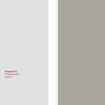
SurgeonX1
Threadstarter
65549