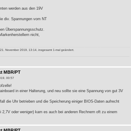
enten werden aus den 19V
die div. Spannungen vom NT
nen Überspannungsschutz.
arkenherstellern nicht,
1. November 2019, 13:14, insgesamt 1-mal geändert.
kt MBR/PT
019, 00:57
fzelle!
ainboard in einer Halterung, und neu sollte sie eine Spannung von gut 3V
sfall die Uhr betrieben und die Speicherung einiger BIOS-Daten aufrecht
bei 2,7V oder weniger) kam es auch bei anderen Rechnern oft zu einem
kt MBR/PT