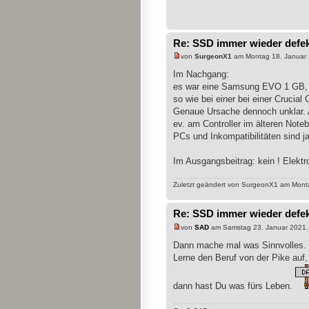
Re: SSD immer wieder defe
von
SurgeonX1
am Montag 18. Januar 
Im Nachgang:
es war eine Samsung EVO 1 GB, 
so wie bei einer bei einer Crucia
Genaue Ursache dennoch unklar. A
ev. am Controller im älteren Not
PCs und Inkompatibilitäten sind ja
Im Ausgangsbeitrag: kein ! Elekt
Zuletzt geändert von SurgeonX1 am Monta
Re: SSD immer wieder defe
von
SAD
am Samstag 23. Januar 2021,
Dann mache mal was Sinnvolles.
Lerne den Beruf von der Pike auf,
dann hast Du was fürs Leben.