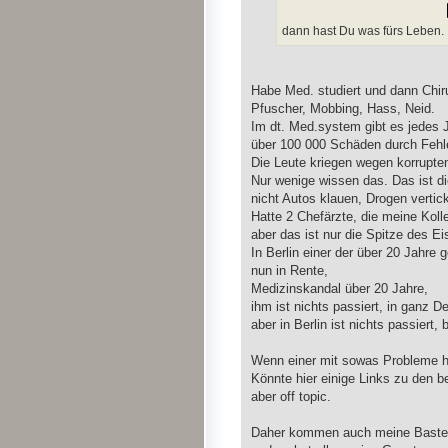
dann hast Du was fürs Leben.
Habe Med. studiert und dann Chiru
Pfuscher, Mobbing, Hass, Neid.
Im dt. Med.system gibt es jedes 
über 100 000 Schäden durch Fehle
Die Leute kriegen wegen korrupt
Nur wenige wissen das. Das ist di
nicht Autos klauen, Drogen verti
Hatte 2 Chefärzte, die meine Kol
aber das ist nur die Spitze des Ei
In Berlin einer der über 20 Jahre
nun in Rente,
Medizinskandal über 20 Jahre,
ihm ist nichts passiert, in ganz D
aber in Berlin ist nichts passiert,
Wenn einer mit sowas Probleme ha
Könnte hier einige Links zu den 
aber off topic.
Daher kommen auch meine Bastelar