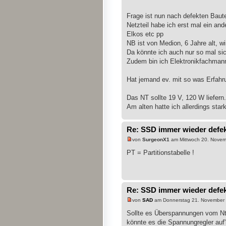
Frage ist nun nach defekten Baute
Netzteil habe ich erst mal ein a
Elkos etc pp
NB ist von Medion, 6 Jahre alt, 
Da könnte ich auch nur so mal si
Zudem bin ich Elektronikfachmann
Hat jemand ev. mit so was Erfahr
Das NT sollte 19 V, 120 W liefern.
Am alten hatte ich allerdings sta
Re: SSD immer wieder defe
von
SurgeonX1
am Mittwoch 20. Novem
PT = Partitionstabelle !
Re: SSD immer wieder defe
von
SAD
am Donnerstag 21. November 
Sollte es Überspannungen vom N
könnte es die Spannungregler auf