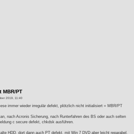
kt MBR/PT
ber 2019, 11:40
 immer wieder irregulär defekt, plötzlich nicht initialisiert = MBR/PT
n, nach Acronis Sicherung, nach Runterfahren des BS oder auch selten
Meldung c secure defekt, chkdsk ausführen.
lte HDD, dort dann auch PT defekt, mit Win 7 DVD aber leicht reparabel.