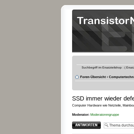
Suchbegriff im Ersatzteilshop : ( Ersa
Foren-Übersicht
‹
Computertechn
SSD immer wieder def
Computer Hardware wie Netzteile, Mainboar
Moderator:
Moderatorengruppe
Antwort erstellen