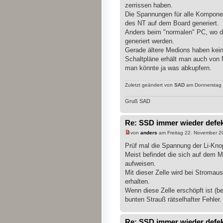
zerrissen haben.
Die Spannungen für alle Kompon
des NT auf dem Board generiert.
Anders beim "normalen" PC, wo 
generiert werden.
Gerade ältere Medions haben kei
Schaltpläne erhält man auch von M
man könnte ja was abkupfern.
Zuletzt geändert von
SAD
am Donnerstag 2
Gruß SAD
Re: SSD immer wieder defe
von
anders
am Freitag 22. November 2
Prüf mal die Spannung der Li-Knop
Meist befindet die sich auf dem M
aufweisen.
Mit dieser Zelle wird bei Stromau
erhalten.
Wenn diese Zelle erschöpft ist (
bunten Strauß rätselhafter Fehler.
Re: SSD immer wieder defe