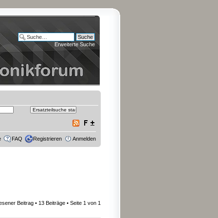
Erweiterte Suche
e
FAQ
Registrieren
Anmelden
esener Beitrag
• 13 Beiträge • Seite
1
von
1