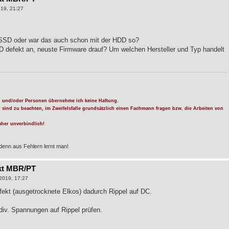
19, 21:27
r SSD oder war das auch schon mit der HDD so?
SD defekt an, neuste Firmware drauf? Um welchen Hersteller und Typ handelt
 und/oder Personen übernehme ich keine Haftung.
n sind zu beachten, im Zweifelsfalle grundsätzlich einen Fachmann fragen bzw. die Arbeiten von
her unverbindlich!
denn aus Fehlern lernt man!
kt MBR/PT
2019, 17:27
ekt (ausgetrocknete Elkos) dadurch Rippel auf DC.
div. Spannungen auf Rippel prüfen.