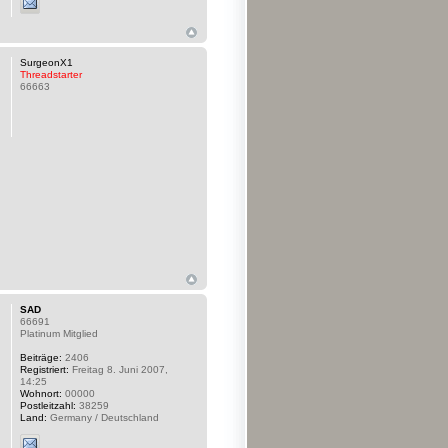
SurgeonX1
Threadstarter
66663
SAD
66691
Platinum Mitglied
Beiträge:
2406
Registriert:
Freitag 8. Juni 2007,
14:25
Wohnort:
00000
Postleitzahl:
38259
Land:
Germany / Deutschland