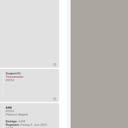
SurgeonX1
Threadstarter
65550
SAD
65552
Platinum Mitglied
Beiträge:
2406
Registriert:
Freitag 8. Juni 2007,