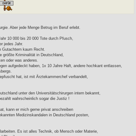
rgie. Aber jede Menge Betrug im Beruf erlebt.
Jahr 10 000 bis 20 000 Tote durch Pfusch,
r jedes Jahr.
en Gutachtern kaum Recht.
e größte Kriminalität in Deutschland,
cken oder was anderes.
legen aufgedeckt haben, 1x 10 Jahre Haft, andere hochkant entlassen,
sbergs.
 gepfuscht hat, ist mit Ärztekammerchef verbandelt,
eutschland unter den Universitätschirurgen intern bekannt,
 bezahlt wahrscheinlich sogar die Justiz !
t, kann er mich gerne privat anschreiben
bekannten Medizinskandalen in Deutschland posten,
beiten. Es ist alles Technik, ob Mensch oder Materie,