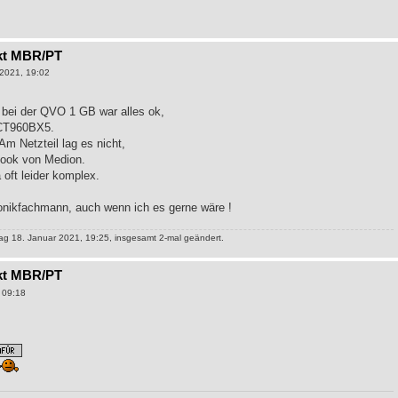
kt MBR/PT
2021, 19:02
bei der QVO 1 GB war alles ok,
l CT960BX5.
m Netzteil lag es nicht,
ebook von Medion.
 oft leider komplex.
ronikfachmann, auch wenn ich es gerne wäre !
g 18. Januar 2021, 19:25, insgesamt 2-mal geändert.
kt MBR/PT
 09:18