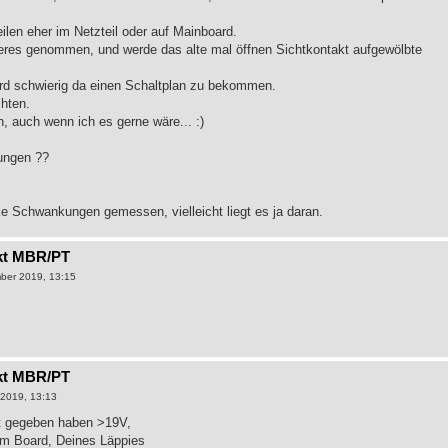
ilen eher im Netzteil oder auf Mainboard.
nderes genommen, und werde das alte mal öffnen Sichtkontakt aufgewölbte
wird schwierig da einen Schaltplan zu bekommen.
chten.
, auch wenn ich es gerne wäre... :)
ungen ??
rke Schwankungen gemessen, vielleicht liegt es ja daran.
kt MBR/PT
ber 2019, 13:15
kt MBR/PT
2019, 13:13
t gegeben haben >19V,
'm Board, Deines Läppies