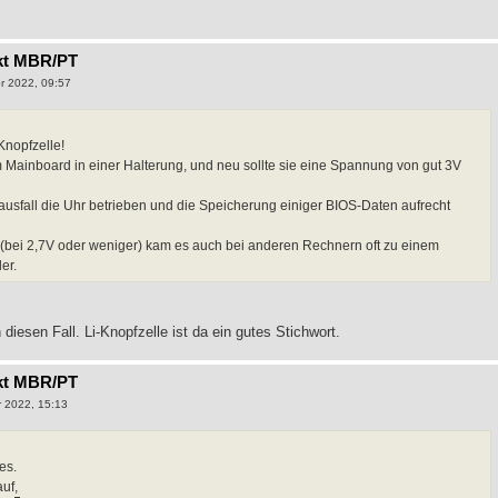
kt MBR/PT
r 2022, 09:57
Knopfzelle!
m Mainboard in einer Halterung, und neu sollte sie eine Spannung von gut 3V
mausfall die Uhr betrieben und die Speicherung einiger BIOS-Daten aufrecht
t (bei 2,7V oder weniger) kam es auch bei anderen Rechnern oft zu einem
er.
diesen Fall. Li-Knopfzelle ist da ein gutes Stichwort.
kt MBR/PT
 2022, 15:13
es.
uf,