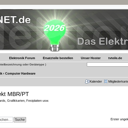
Elektronik Forum
Ersatzteile bestellen
Unser Hoster
tvteile.de
tzteilbezeichnung oder Gerätetype )
ik
‹
Computer Hardware
Kalender
Mitgliederkart
ekt MBR/PT
ds, Grafikkarten, Festplatten usw.
Erster ungel