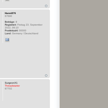
Hanni876
67690
Beiträge:
9
Registriert:
Freitag 23. September
2022, 09:10
Postleitzahl:
00000
Land:
Germany / Deutschland
SurgeonX1
Threadstarter
67702