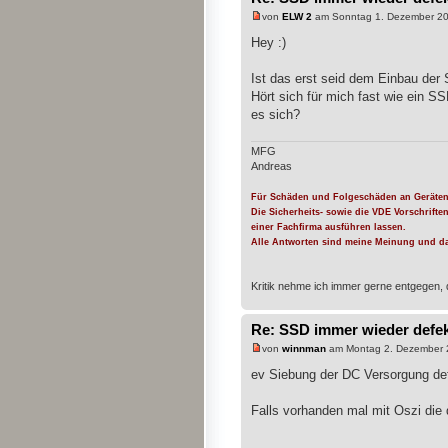
von
ELW 2
am Sonntag 1. Dezember 20
Hey :)
Ist das erst seid dem Einbau de
Hört sich für mich fast wie ein S
es sich?
MFG
Andreas
Für Schäden und Folgeschäden an Geräten
Die Sicherheits- sowie die VDE Vorschrifte
einer Fachfirma ausführen lassen.
Alle Antworten sind meine Meinung und da
Kritik nehme ich immer gerne entgegen, 
Re: SSD immer wieder defe
von
winnman
am Montag 2. Dezember 
ev Siebung der DC Versorgung def
Falls vorhanden mal mit Oszi die 