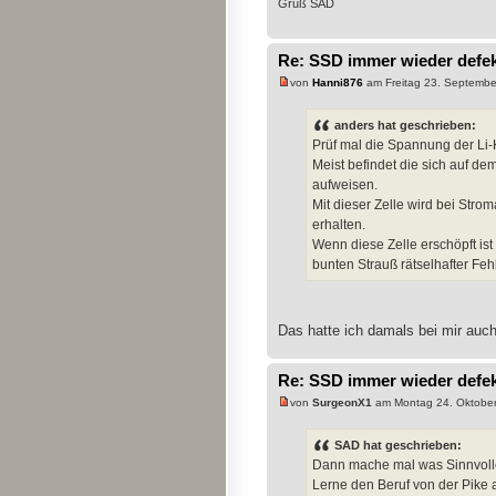
Gruß SAD
Re: SSD immer wieder defe
von
Hanni876
am Freitag 23. Septembe
anders hat geschrieben:
Prüf mal die Spannung der Li-
Meist befindet die sich auf de
aufweisen.
Mit dieser Zelle wird bei Stro
erhalten.
Wenn diese Zelle erschöpft is
bunten Strauß rätselhafter Fehl
Das hatte ich damals bei mir auch 
Re: SSD immer wieder defe
von
SurgeonX1
am Montag 24. Oktober
SAD hat geschrieben:
Dann mache mal was Sinnvoll
Lerne den Beruf von der Pike a