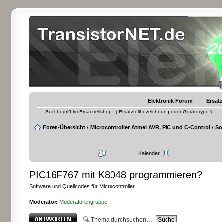
Elektronik Forum
Ersatz
Suchbegriff im Ersatzteilshop : ( Ersatzteilbezeichnung oder Gerätetype )
Foren-Übersicht
‹
Microcontroller Atmel AVR, PIC und C-Control
‹
So
Kalender
PIC16F767 mit K8048 programmieren?
Software und Quellcodes für Microcontroller
Moderator:
Moderatorengruppe
Antwort erstellen