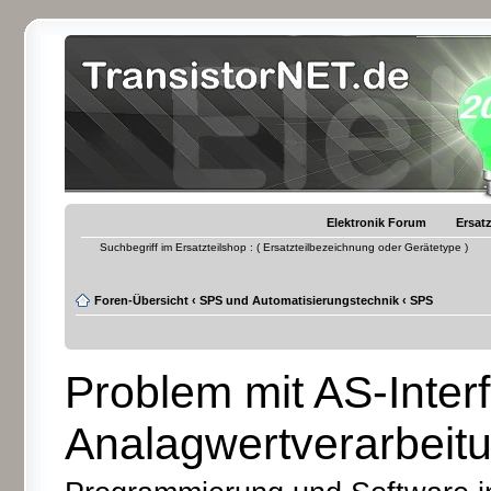
Elektronik Forum
Ersatz
Suchbegriff im Ersatzteilshop : ( Ersatzteilbezeichnung oder Gerätetype )
Foren-Übersicht
‹
SPS und Automatisierungstechnik
‹
SPS
Problem mit AS-Inter
Analagwertverarbeit