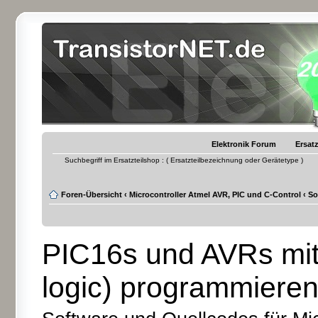
Elektronik Forum
Ersatz
Suchbegriff im Ersatzteilshop : ( Ersatzteilbezeichnung oder Gerätetype )
Foren-Übersicht
‹
Microcontroller Atmel AVR, PIC und C-Control
‹
So
PIC16s und AVRs mit
logic) programmiere