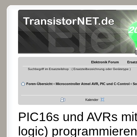
Elektronik Forum
Ersatz
Suchbegriff im Ersatzteilshop : ( Ersatzteilbezeichnung oder Gerätetype )
Foren-Übersicht
‹
Microcontroller Atmel AVR, PIC und C-Control
‹
So
Kalender
PIC16s und AVRs mit
logic) programmiere