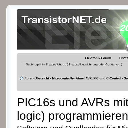
Elektronik Forum
Ersatz
Suchbegriff im Ersatzteilshop : ( Ersatzteilbezeichnung oder Gerätetype )
Foren-Übersicht
‹
Microcontroller Atmel AVR, PIC und C-Control
‹
So
PIC16s und AVRs mit
logic) programmiere