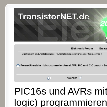
Elektronik Forum
Ersatz
Suchbegriff im Ersatzteilshop : ( Ersatzteilbezeichnung oder Gerätetype )
Foren-Übersicht
‹
Microcontroller Atmel AVR, PIC und C-Control
‹
So
Kalender
PIC16s und AVRs mit
logic) programmiere