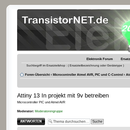
Elektronik Forum
Ersatz
Suchbegriff im Ersatzteilshop : ( Ersatzteilbezeichnung oder Gerätetype )
Foren-Übersicht
‹
Microcontroller Atmel AVR, PIC und C-Control
‹
At
Attiny 13 In projekt mit 9v betreiben
Microcontroller PIC und Atmel AVR
Moderator:
Moderatorengruppe
Antwort erstellen