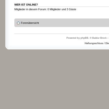
WER IST ONLINE?
Mitglieder in diesem Forum: 0 Mitglieder und 3 Gäste
Forenübersicht
Powered by phpBB, © Baldur Brock - 
Haftungsschluss / Dis