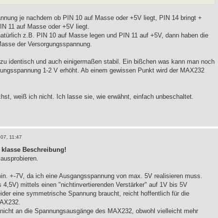
pannung je nachdem ob PIN 10 auf Masse oder +5V liegt, PIN 14 bringt +
N 11 auf Masse oder +5V liegt.
türlich z.B. PIN 10 auf Masse legen und PIN 11 auf +5V, dann haben die
 Masse der Versorgungsspannung.
zu identisch und auch einigermaßen stabil. Ein bißchen was kann man noch
gungsspannung 1-2 V erhöht. Ab einem gewissen Punkt wird der MAX232
t, weiß ich nicht. Ich lasse sie, wie erwähnt, einfach unbeschaltet.
007, 11:47
e klasse Beschreibung!
 ausprobieren.
n. +-7V, da ich eine Ausgangsspannung von max. 5V realisieren muss.
4,5V) mittels einen "nichtinvertierenden Verstärker" auf 1V bis 5V
der eine symmetrische Spannung braucht, reicht hoffentlich für die
MAX232.
nicht an die Spannungsausgänge des MAX232, obwohl vielleicht mehr