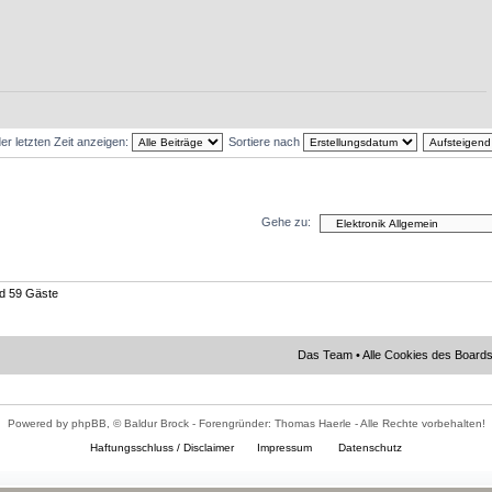
er letzten Zeit anzeigen:
Sortiere nach
Gehe zu:
nd 59 Gäste
Das Team
•
Alle Cookies des Board
Powered by phpBB, © Baldur Brock - Forengründer: Thomas Haerle - Alle Rechte vorbehalten!
Haftungsschluss / Disclaimer
Impressum
Datenschutz