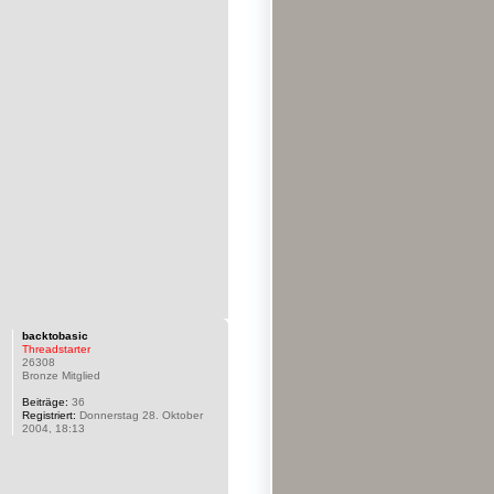
backtobasic
Threadstarter
26308
Bronze Mitglied
Beiträge:
36
Registriert:
Donnerstag 28. Oktober
2004, 18:13