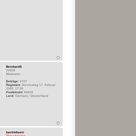
BernhardS
26309
Moderator
Beiträge:
4707
Registriert:
Donnerstag 17. Februar
2005, 17:50
Postleitzahl:
84028
Land:
Germany / Deutschland
backtobasic
Threadstarter