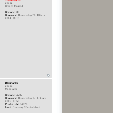
26312
Bronze Mitglied
Beiträge:
36
Registriert:
Donnerstag 28. Oktober
2004, 18:13
BernhardS
26313
Moderator
Beiträge:
4707
Registriert:
Donnerstag 17. Februar
2005, 17:50
Postleitzahl:
84028
Land:
Germany / Deutschland