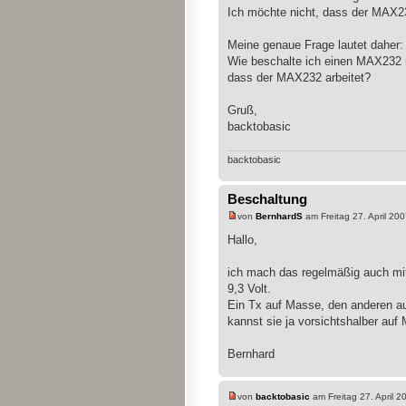
Ich möchte nicht, dass der MAX23
Meine genaue Frage lautet daher:
Wie beschalte ich einen MAX232 
dass der MAX232 arbeitet?
Gruß,
backtobasic
backtobasic
Beschaltung
von
BernhardS
am Freitag 27. April 200
Hallo,
ich mach das regelmäßig auch mit
9,3 Volt.
Ein Tx auf Masse, den anderen au
kannst sie ja vorsichtshalber auf
Bernhard
von
backtobasic
am Freitag 27. April 2