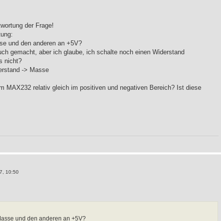
twortung der Frage!
tung:
sse und den anderen an +5V?
uch gemacht, aber ich glaube, ich schalte noch einen Widerstand
s nicht?
derstand -> Masse
 MAX232 relativ gleich im positiven und negativen Bereich? Ist diese
7, 10:50
 Masse und den anderen an +5V?