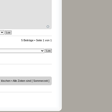
5 Beiträge • Seite
1
von
1
s löschen
• Alle Zeiten sind [ Sommerzeit ]