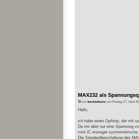
MAX232 als Spannungsq
von
backtobasic
am Freitag 27. April 2
Hallo,
ich habe einen OpAmp, der mit s
Da mir aber nur eine Spannung v
vom IC erzeugte symmmetrische 
Die Standardbeschaltung des MAX2