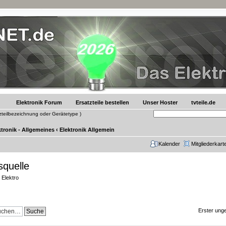
Elektronik Forum
Ersatzteile bestellen
Unser Hoster
tvteile.de
tzteilbezeichnung oder Gerätetype )
ktronik - Allgemeines
‹
Elektronik Allgemein
Kalender
Mitgliederkart
quelle
 Elektro
Erster unge