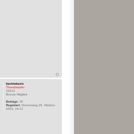
backtobasic
Threadstarter
26314
Bronze Mitglied
Beiträge:
36
Registriert:
Donnerstag 28. Oktober
2004, 18:13