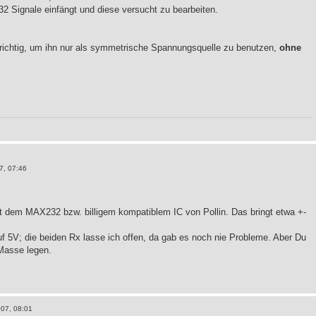
2 Signale einfängt und diese versucht zu bearbeiten.
richtig, um ihn nur als symmetrische Spannungsquelle zu benutzen,
ohne
7, 07:46
 dem MAX232 bzw. billigem kompatiblem IC von Pollin. Das bringt etwa +-
f 5V; die beiden Rx lasse ich offen, da gab es noch nie Probleme. Aber Du
 Masse legen.
007, 08:01