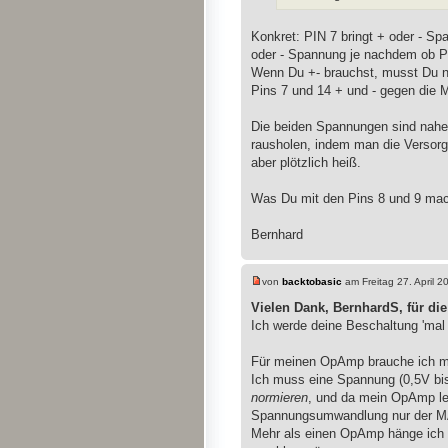
Konkret: PIN 7 bringt + oder - S
oder - Spannung je nachdem ob PI
Wenn Du +- brauchst, musst Du na
Pins 7 und 14 + und - gegen die
Die beiden Spannungen sind nahe
rausholen, indem man die Versor
aber plötzlich heiß.
Was Du mit den Pins 8 und 9 machs
Bernhard
von
backtobasic
am Freitag 27. April 2
Vielen Dank, BernhardS, für di
Ich werde deine Beschaltung 'mal
Für meinen OpAmp brauche ich mi
Ich muss eine Spannung (0,5V bis 
normieren
, und da mein OpAmp lei
Spannungsumwandlung nur der 
Mehr als einen OpAmp hänge ich 